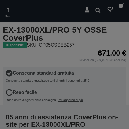
Skip
to
Cerca
main
Menu
content
EX-13000XL/PRO 5Y OSSE
CoverPlus
SKU: CP05OSSEB257
Disponibile
671,00 €
IVA inclusa (550,00 € IVA esclusa)
Consegna standard gratuita
Consegna standard gratuita su tutti gli ordini superiori a 25 €.
Reso facile
Reso entro 30 giorni dalla consegna.
Per saperne di più
05 anni di assistenza CoverPlus on-
site per EX-13000XL/PRO