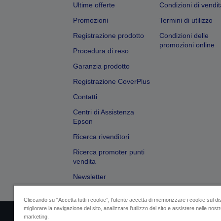
Ultime offerte
Condizioni di vendit
Promozioni
Termini di utilizzo
Registrazione prodotto
Condizioni delle
promozioni online
Procedura di reso
Garanzia prodotto
Registrazione CoverPlus
Contatti
Centri di Assistenza
Epson
Ricerca rivenditori
Ricerca promoter punti
vendita
Newsletter
Cliccando su “Accetta tutti i cookie”, l'utente accetta di memorizzare i cookie sul di
migliorare la navigazione del sito, analizzare l'utilizzo del sito e assistere nelle nostre
marketing.
Dati societari
Identificazione della confo