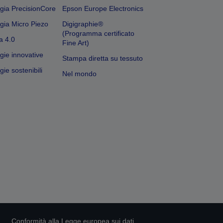
gia PrecisionCore
Epson Europe Electronics
gia Micro Piezo
Digigraphie®
(Programma certificato
a 4.0
Fine Art)
gie innovative
Stampa diretta su tessuto
ie sostenibili
Nel mondo
Conformità alla Legge europea sui dati