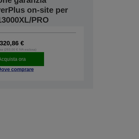
one garanzia
erPlus on-site per
13000XL/PRO
320,86 €
usa (263,00 € IVA esclusa)
Acquista ora
Dove comprare