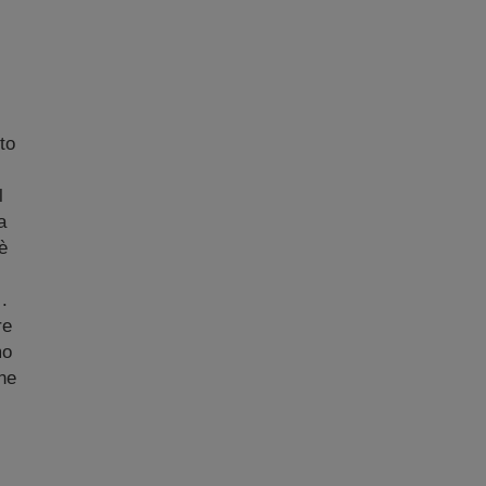
to
l
a
è
.
re
mo
ine