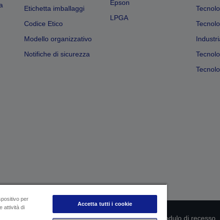
Epson
a
Etichetta imballaggi
Tecnolo
LPGA
Codice Etico
Tecnolo
Modello organizzativo
Industri
Notifiche di sicurezza
Tecnolo
Tecnolog
spositivo per
Accetta tutti i cookie
 attività di
rmità del prodotto
Informativa sulla privacy
Modulo di recesso