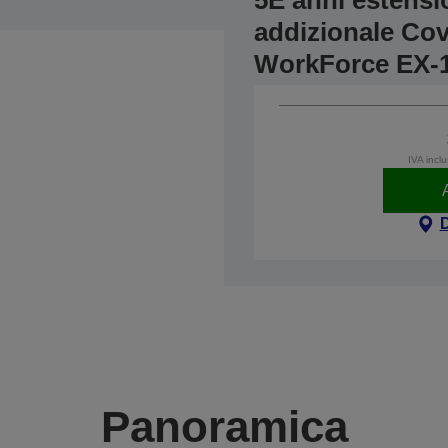
5E anni estensi
addizionale Cov
WorkForce EX-
IVA incl
Panoramica