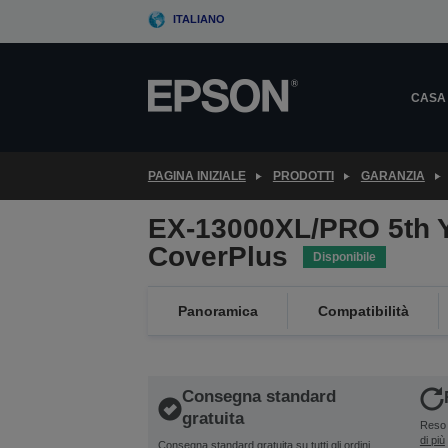
Skip
ITALIANO
to
main
content
CASA
PAGINA INIZIALE
PRODOTTI
GARANZIA
EX-13000XL/PRO 5th 
CoverPlus
Disponibile
Panoramica
Compatibilità
Consegna standard
gratuita
Reso 
di più
Consegna standard gratuita su tutti gli ordini