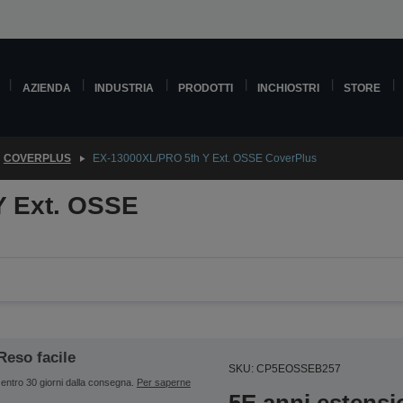
AZIENDA
INDUSTRIA
PRODOTTI
INCHIOSTRI
STORE
COVERPLUS
EX-13000XL/PRO 5th Y Ext. OSSE CoverPlus
Y Ext. OSSE
Reso facile
SKU: CP5EOSSEB257
entro 30 giorni dalla consegna.
Per saperne