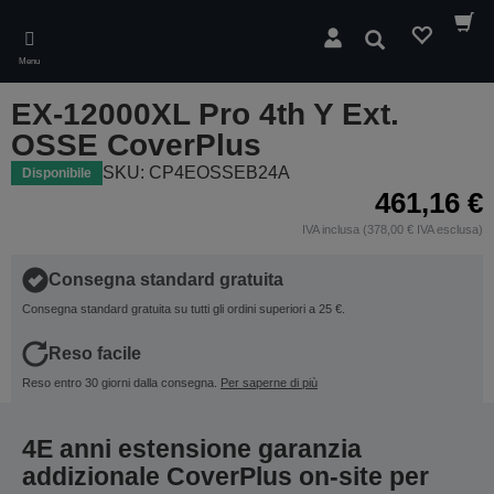
Skip
to
Cerca
main
Menu
content
EX-12000XL Pro 4th Y Ext.
OSSE CoverPlus
SKU: CP4EOSSEB24A
Disponibile
461,16 €
IVA inclusa (378,00 € IVA esclusa)
Consegna standard gratuita
Consegna standard gratuita su tutti gli ordini superiori a 25 €.
Reso facile
Reso entro 30 giorni dalla consegna.
Per saperne di più
4E anni estensione garanzia
addizionale CoverPlus on-site per