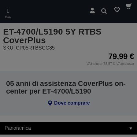
Skip
to
Cerca
main
Menu
content
ET-4700/L5190 5Y RTBS
CoverPlus
SKU: CP05RTBSCG85
79,99 €
IVA inclusa (65,57 € IVA esclusa)
05 anni di assistenza CoverPlus on-
center per ET-4700/L5190
Dove comprare
Panoramica