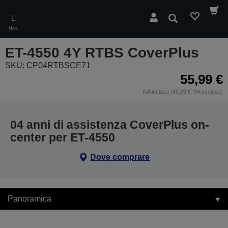
Skip
to
Cerca
main
Menu
content
ET-4550 4Y RTBS CoverPlus
SKU: CP04RTBSCE71
55,99 €
IVA inclusa (45,89 € IVA esclusa)
04 anni di assistenza CoverPlus on-
center per ET-4550
Dove comprare
Panoramica