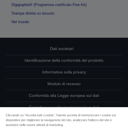
Digigraphie® (Programma certificato Fine Art)
Stampa diretta su tessuto
Nel mondo
Dati societari
Identificazione della conformità del prodotto
Informativa sulla privacy
Modulo di recesso
Conformità alla Legge europea sui dati
Contattaci per informazioni sui tuoi dati
Cliccando su “Accetta tutti i cookie”, l'utente accetta di memorizzare i cookie sul
Informazioni sui cookie
dispositivo per migliorare la navigazione del sito, analizzare l'utilizzo del sito e
assistere nelle nostre attività di marketing.