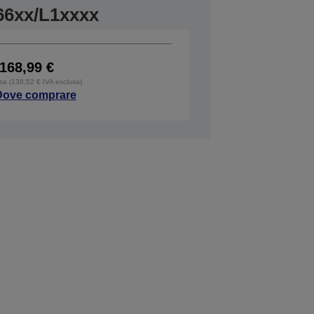
66xx/L1xxxx
168,99 €
usa (138,52 € IVA esclusa)
Dove comprare