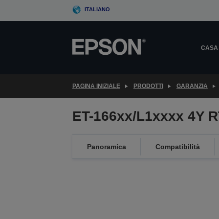
Skip
ITALIANO
to
main
content
CASA
PAGINA INIZIALE
PRODOTTI
GARANZIA
ET-166xx/L1xxxx 4Y 
Panoramica
Compatibilità