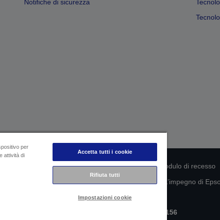
Notifiche di sicurezza
Tecnolo
Tecnolog
spositivo per
Accetta tutti i cookie
 attività di
rmità del prodotto
Informativa sulla privacy
Modulo di recesso
Rifiuta tutti
mazioni sui tuoi dati
Informazioni sui cookie
L’impegno di Epson
Impostazioni cookie
Copyright © 2026 Seiko Epson
Epson Italia S.p.A. | P.IVA IT07511580156