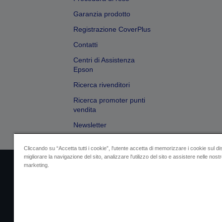
Garanzia prodotto
Registrazione CoverPlus
Contatti
Centri di Assistenza
Epson
Ricerca rivenditori
Ricerca promoter punti
vendita
Newsletter
Cliccando su “Accetta tutti i cookie”, l'utente accetta di memorizzare i cookie sul di
migliorare la navigazione del sito, analizzare l'utilizzo del sito e assistere nelle nostre
marketing.
Dati societari
Identificazione della confo
Contattaci per infor