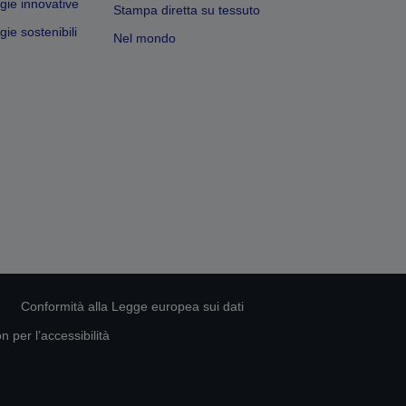
gie innovative
Stampa diretta su tessuto
ie sostenibili
Nel mondo
Conformità alla Legge europea sui dati
 per l’accessibilità