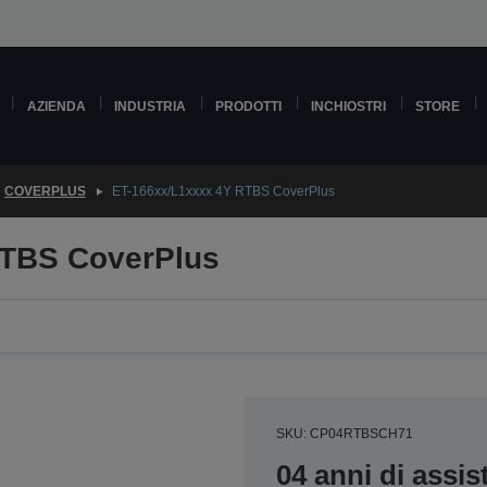
AZIENDA
INDUSTRIA
PRODOTTI
INCHIOSTRI
STORE
COVERPLUS
ET-166xx/L1xxxx 4Y RTBS CoverPlus
RTBS CoverPlus
SKU: CP04RTBSCH71
04 anni di assi