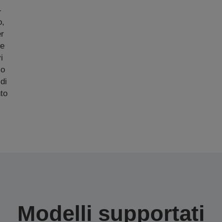
-
o,
er
de
i
io
di
to
Modelli supportati