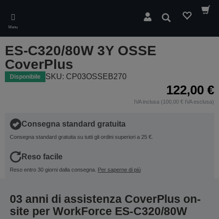
Skip
to
Cerca
main
Menu
content
ES-C320/80W 3Y OSSE
CoverPlus
SKU: CP03OSSEB270
Disponibile
122,00 €
IVA inclusa (100,00 € IVA esclusa)
Consegna standard gratuita
Consegna standard gratuita su tutti gli ordini superiori a 25 €.
Reso facile
Reso entro 30 giorni dalla consegna.
Per saperne di più
03 anni di assistenza CoverPlus on-
site per WorkForce ES-C320/80W