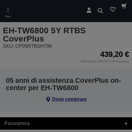
Skip
to
Cerca
main
Menu
content
EH-TW6800 5Y RTBS
CoverPlus
SKU: CP05RTBSH798
439,20 €
IVA inclusa (360,00 € IVA esclusa)
05 anni di assistenza CoverPlus on-
center per EH-TW6800
Dove comprare
Panoramica