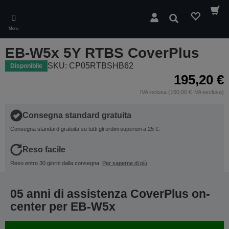
Skip
to
Cerca
main
Menu
content
EB-W5x 5Y RTBS CoverPlus
SKU: CP05RTBSHB62
Disponibile
195,20 €
IVA inclusa (160,00 € IVA esclusa)
Consegna standard gratuita
Consegna standard gratuita su tutti gli ordini superiori a 25 €.
Reso facile
Reso entro 30 giorni dalla consegna.
Per saperne di più
05 anni di assistenza CoverPlus on-
center per EB-W5x