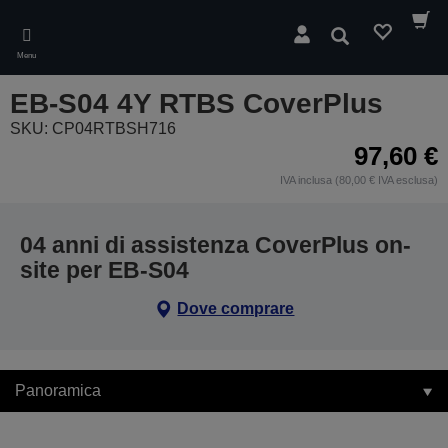
Skip
to
Cerca
main
Menu
content
EB-S04 4Y RTBS CoverPlus
SKU: CP04RTBSH716
97,60 €
IVA inclusa (80,00 € IVA esclusa)
04 anni di assistenza CoverPlus on-
site per EB-S04
Dove comprare
Panoramica