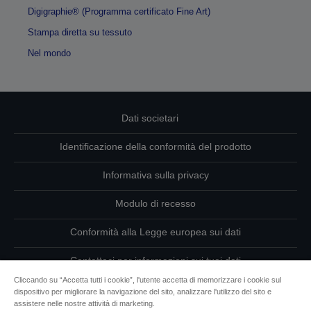
Digigraphie® (Programma certificato Fine Art)
Stampa diretta su tessuto
Nel mondo
Dati societari
Identificazione della conformità del prodotto
Informativa sulla privacy
Modulo di recesso
Conformità alla Legge europea sui dati
Contattaci per informazioni sui tuoi dati
Cliccando su “Accetta tutti i cookie”, l'utente accetta di memorizzare i cookie sul
Informazioni sui cookie
dispositivo per migliorare la navigazione del sito, analizzare l'utilizzo del sito e
assistere nelle nostre attività di marketing.