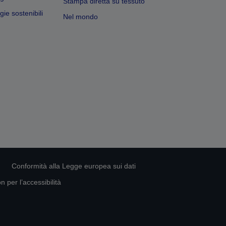
Stampa diretta su tessuto
ie sostenibili
Nel mondo
Conformità alla Legge europea sui dati
 per l’accessibilità