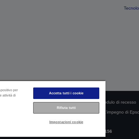
Tecnolog
spositivo per
Accetta tutti i cookie
 attività di
rmità del prodotto
Informativa sulla privacy
Modulo di recesso
Rifiuta tutti
mazioni sui tuoi dati
Informazioni sui cookie
L’impegno di Epson
Impostazioni cookie
Copyright © 2026 Seiko Epson
Epson Italia S.p.A. | P.IVA IT07511580156