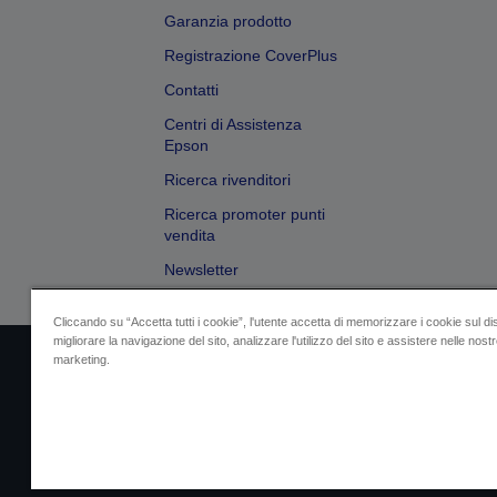
Garanzia prodotto
Registrazione CoverPlus
Contatti
Centri di Assistenza
Epson
Ricerca rivenditori
Ricerca promoter punti
vendita
Newsletter
Cliccando su “Accetta tutti i cookie”, l'utente accetta di memorizzare i cookie sul di
migliorare la navigazione del sito, analizzare l'utilizzo del sito e assistere nelle nostre
marketing.
Dati societari
Identificazione della confo
Contattaci per infor