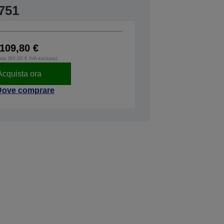
751
109,80 €
usa (90,00 € IVA esclusa)
Acquista ora
Dove comprare