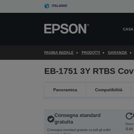
Skip
ITALIANO
to
main
content
CASA
PAGINA INIZIALE
PRODOTTI
GARANZIA
EB-1751 3Y RTBS Cov
Panoramica
Compatibilità
Consegna standard
gratuita
Reso 
di più
Consegna standard gratuita su tutti gli ordini