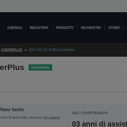
AZIENDA
INDUSTRIA
PRODOTTI
INCHIOSTRI
STORE
COVERPLUS
EB-1751 3Y RTBS CoverPlus
erPlus
Disponibile
Reso facile
SKU: CP03RTBSH479
entro 30 giorni dalla consegna.
Per saperne
03 anni di assi