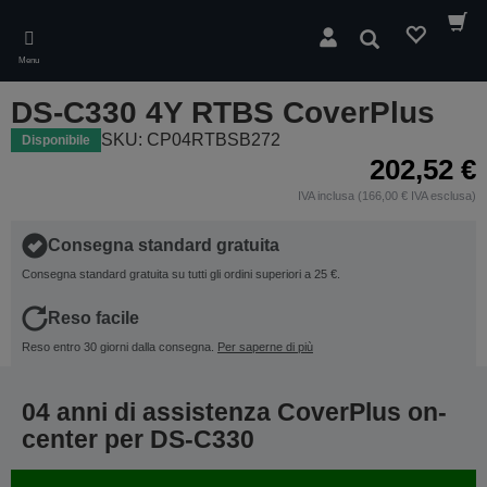
Skip
to
Cerca
main
Menu
content
DS-C330 4Y RTBS CoverPlus
SKU: CP04RTBSB272
Disponibile
202,52 €
IVA inclusa (166,00 € IVA esclusa)
Consegna standard gratuita
Consegna standard gratuita su tutti gli ordini superiori a 25 €.
Reso facile
Reso entro 30 giorni dalla consegna.
Per saperne di più
04 anni di assistenza CoverPlus on-
center per DS-C330