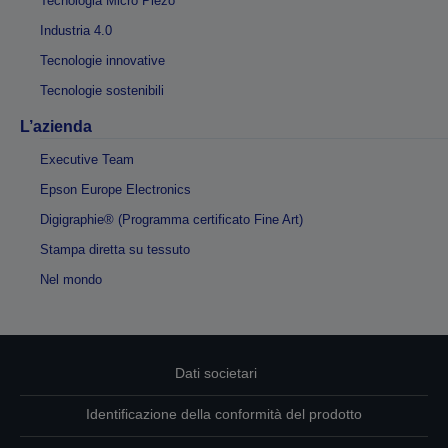
Tecnologia Micro Piezo
Industria 4.0
Tecnologie innovative
Tecnologie sostenibili
L’azienda
Executive Team
Epson Europe Electronics
Digigraphie® (Programma certificato Fine Art)
Stampa diretta su tessuto
Nel mondo
Dati societari
Identificazione della conformità del prodotto