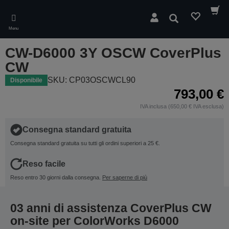
Skip
to
Cerca
main
Menu
content
CW-D6000 3Y OSCW CoverPlus
CW
SKU: CP03OSCWCL90
Disponibile
793,00 €
IVA inclusa (650,00 € IVA esclusa)
Consegna standard gratuita
Consegna standard gratuita su tutti gli ordini superiori a 25 €.
Reso facile
Reso entro 30 giorni dalla consegna.
Per saperne di più
03 anni di assistenza CoverPlus CW
on-site per ColorWorks D6000