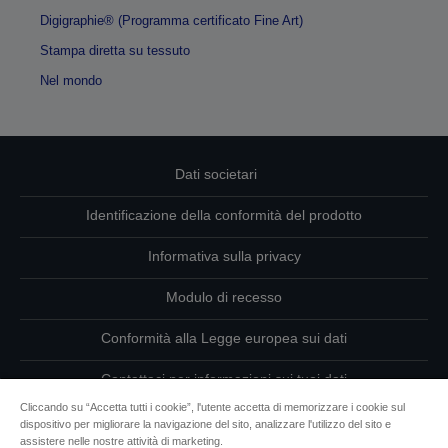
Digigraphie® (Programma certificato Fine Art)
Stampa diretta su tessuto
Nel mondo
Dati societari
Identificazione della conformità del prodotto
Informativa sulla privacy
Modulo di recesso
Conformità alla Legge europea sui dati
Contattaci per informazioni sui tuoi dati
Cliccando su “Accetta tutti i cookie”, l'utente accetta di memorizzare i cookie sul
Informazioni sui cookie
dispositivo per migliorare la navigazione del sito, analizzare l'utilizzo del sito e
assistere nelle nostre attività di marketing.