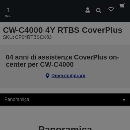
Skip
to
Cerca
main
Menu
content
CW-C4000 4Y RTBS CoverPlus
SKU: CP04RTBSCK03
04 anni di assistenza CoverPlus on-
center per CW-C4000
Dove comprare
Panoramica
Panoramica