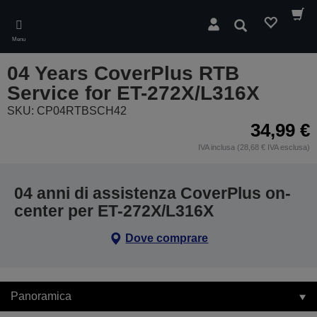
Skip
to
Cerca
main
Menu
content
04 Years CoverPlus RTB
Service for ET-272X/L316X
SKU: CP04RTBSCH42
34,99 €
IVA inclusa (28,68 € IVA esclusa)
04 anni di assistenza CoverPlus on-
center per ET-272X/L316X
Dove comprare
Panoramica