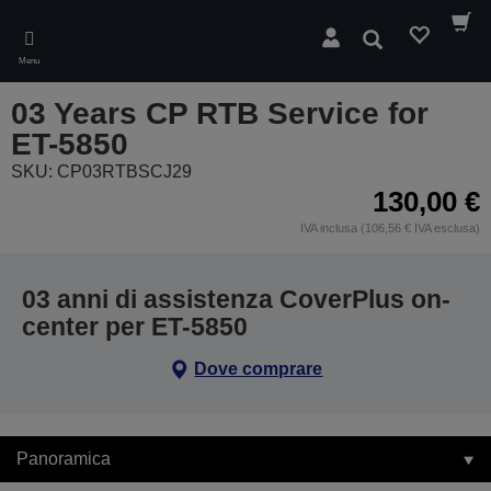
Skip
to
Cerca
main
Menu
content
03 Years CP RTB Service for
ET-5850
SKU: CP03RTBSCJ29
130,00 €
IVA inclusa (106,56 € IVA esclusa)
03 anni di assistenza CoverPlus on-
center per ET-5850
Dove comprare
Panoramica