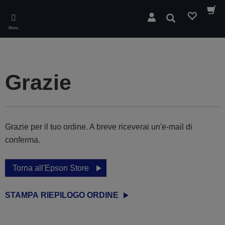
Skip
to
Cerca
main
Menu
content
Grazie
Grazie per il tuo ordine. A breve riceverai un'e-mail di
conferma.
Torna all'Epson Store
STAMPA RIEPILOGO ORDINE