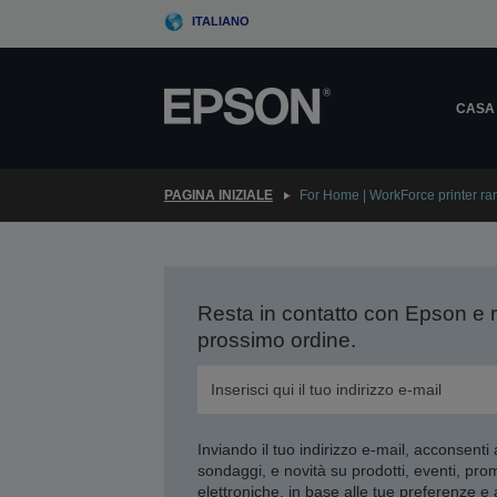
Skip
ITALIANO
to
main
content
CASA
PAGINA INIZIALE
For Home | WorkForce printer ra
Resta in contatto con Epson e 
prossimo ordine.
Inviando il tuo indirizzo e-mail, acconsenti
sondaggi, e novità su prodotti, eventi, pro
elettroniche, in base alle tue preferenze e