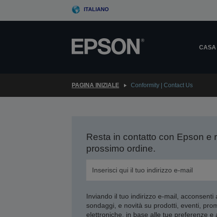
Skip
ITALIANO
to
main
content
CASA
PAGINA INIZIALE
Conformity | Contact Us
Resta in contatto con Epson e 
prossimo ordine.
Inviando il tuo indirizzo e-mail, acconsenti
sondaggi, e novità su prodotti, eventi, pro
elettroniche, in base alle tue preferenze e