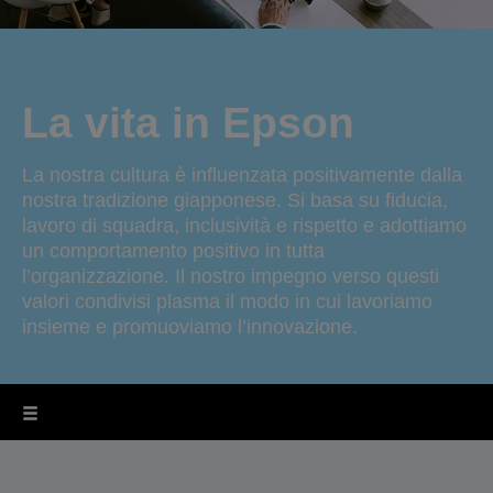
La vita in Epson
La nostra cultura è influenzata positivamente dalla
nostra tradizione giapponese. Si basa su fiducia,
lavoro di squadra, inclusività e rispetto e adottiamo
un comportamento positivo in tutta
l’organizzazione. Il nostro impegno verso questi
valori condivisi plasma il modo in cui lavoriamo
insieme e promuoviamo l’innovazione.