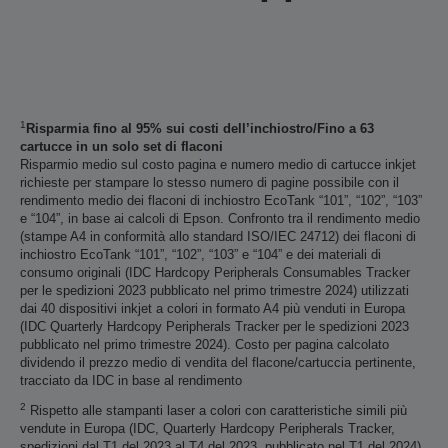
1
Risparmia fino al 95% sui costi dell’inchiostro/Fino a 63
cartucce in un solo set di flaconi
Risparmio medio sul costo pagina e numero medio di cartucce inkjet
richieste per stampare lo stesso numero di pagine possibile con il
rendimento medio dei flaconi di inchiostro EcoTank “101”, “102”, “103”
e “104”, in base ai calcoli di Epson. Confronto tra il rendimento medio
(stampe A4 in conformità allo standard ISO/IEC 24712) dei flaconi di
inchiostro EcoTank “101”, “102”, “103” e “104” e dei materiali di
consumo originali (IDC Hardcopy Peripherals Consumables Tracker
per le spedizioni 2023 pubblicato nel primo trimestre 2024) utilizzati
dai 40 dispositivi inkjet a colori in formato A4 più venduti in Europa
(IDC Quarterly Hardcopy Peripherals Tracker per le spedizioni 2023
pubblicato nel primo trimestre 2024). Costo per pagina calcolato
dividendo il prezzo medio di vendita del flacone/cartuccia pertinente,
tracciato da IDC in base al rendimento
2
Rispetto alle stampanti laser a colori con caratteristiche simili più
vendute in Europa (IDC, Quarterly Hardcopy Peripherals Tracker,
spedizioni dal T1 del 2023 al T4 del 2023, pubblicato nel T1 del 2024).