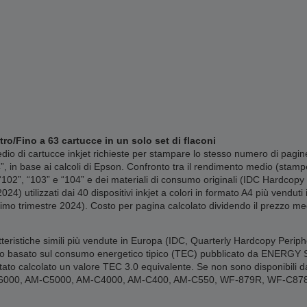
tro/Fino a 63 cartucce in un solo set di flaconi
o di cartucce inkjet richieste per stampare lo stesso numero di pagine
4”, in base ai calcoli di Epson. Confronto tra il rendimento medio (stam
 “102”, “103” e “104” e dei materiali di consumo originali (IDC Hardco
024) utilizzati dai 40 dispositivi inkjet a colori in formato A4 più vend
imo trimestre 2024). Costo per pagina calcolato dividendo il prezzo med
tteristiche simili più vendute in Europa (IDC, Quarterly Hardcopy Periph
o basato sul consumo energetico tipico (TEC) pubblicato da ENERGY STAR
ato calcolato un valore TEC 3.0 equivalente. Se non sono disponibili dati
-C6000, AM-C5000, AM-C4000, AM-C400, AM-C550, WF-879R, WF-C8