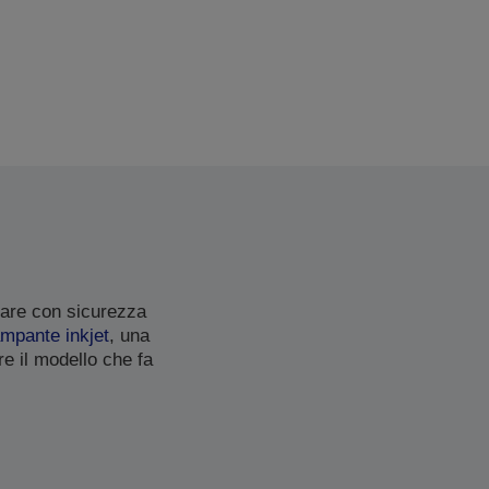
mare con sicurezza
ampante inkjet
, una
re il modello che fa