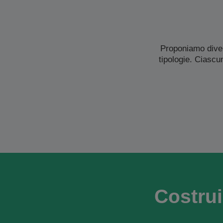
Proponiamo diver
tipologie. Ciascu
Costrui