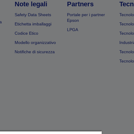
Note legali
Partners
Tecn
Safety Data Sheets
Portale per i partner
Tecnolo
Epson
a
Etichetta imballaggi
Tecnolo
LPGA
Codice Etico
Tecnolo
Modello organizzativo
Industri
Notifiche di sicurezza
Tecnolo
Tecnolog