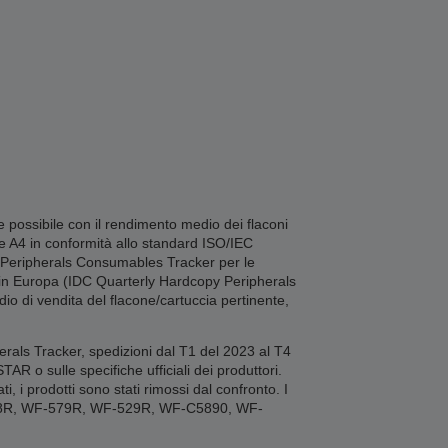
 possibile con il rendimento medio dei flaconi
pe A4 in conformità allo standard ISO/IEC
py Peripherals Consumables Tracker per le
uti in Europa (IDC Quarterly Hardcopy Peripherals
io di vendita del flacone/cartuccia pertinente,
erals Tracker, spedizioni dal T1 del 2023 al T4
 o sulle specifiche ufficiali dei produttori.
, i prodotti sono stati rimossi dal confronto. I
78R, WF-579R, WF-529R, WF-C5890, WF-