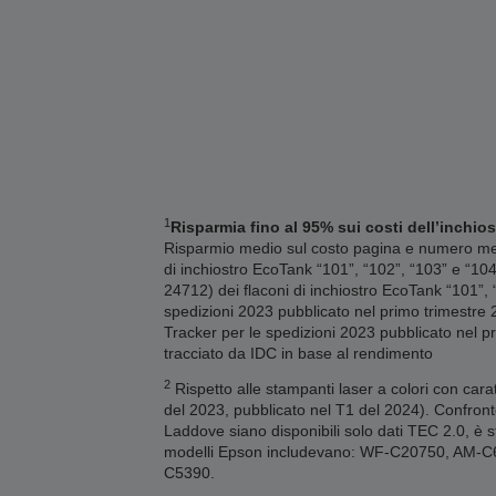
1
Risparmia fino al 95% sui costi dell’inchios
Risparmio medio sul costo pagina e numero medi
di inchiostro EcoTank “101”, “102”, “103” e “10
24712) dei flaconi di inchiostro EcoTank “101”,
spedizioni 2023 pubblicato nel primo trimestre 2
Tracker per le spedizioni 2023 pubblicato nel pr
tracciato da IDC in base al rendimento
2
Rispetto alle stampanti laser a colori con cara
del 2023, pubblicato nel T1 del 2024). Confront
Laddove siano disponibili solo dati TEC 2.0, è st
modelli Epson includevano: WF-C20750, AM
C5390.