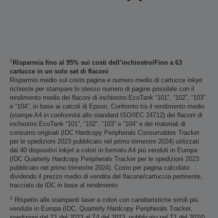
1
Risparmia fino al 95% sui costi dell’inchiostro/Fino a 63
cartucce in un solo set di flaconi
Risparmio medio sul costo pagina e numero medio di cartucce inkjet
richieste per stampare lo stesso numero di pagine possibile con il
rendimento medio dei flaconi di inchiostro EcoTank “101”, “102”, “103”
e “104”, in base ai calcoli di Epson. Confronto tra il rendimento medio
(stampe A4 in conformità allo standard ISO/IEC 24712) dei flaconi di
inchiostro EcoTank “101”, “102”, “103” e “104” e dei materiali di
consumo originali (IDC Hardcopy Peripherals Consumables Tracker
per le spedizioni 2023 pubblicato nel primo trimestre 2024) utilizzati
dai 40 dispositivi inkjet a colori in formato A4 più venduti in Europa
(IDC Quarterly Hardcopy Peripherals Tracker per le spedizioni 2023
pubblicato nel primo trimestre 2024). Costo per pagina calcolato
dividendo il prezzo medio di vendita del flacone/cartuccia pertinente,
tracciato da IDC in base al rendimento
2
Rispetto alle stampanti laser a colori con caratteristiche simili più
vendute in Europa (IDC, Quarterly Hardcopy Peripherals Tracker,
spedizioni dal T1 del 2023 al T4 del 2023, pubblicato nel T1 del 2024).