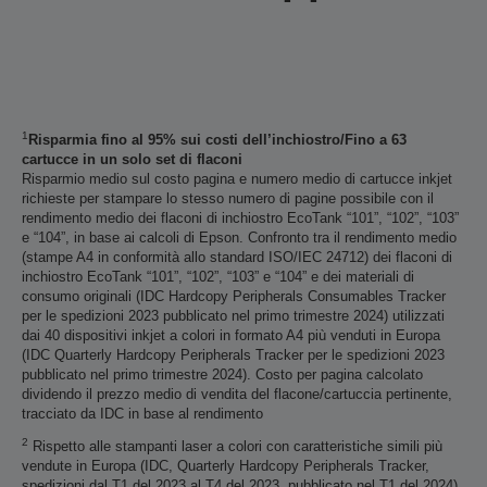
1
Risparmia fino al 95% sui costi dell’inchiostro/Fino a 63
cartucce in un solo set di flaconi
Risparmio medio sul costo pagina e numero medio di cartucce inkjet
richieste per stampare lo stesso numero di pagine possibile con il
rendimento medio dei flaconi di inchiostro EcoTank “101”, “102”, “103”
e “104”, in base ai calcoli di Epson. Confronto tra il rendimento medio
(stampe A4 in conformità allo standard ISO/IEC 24712) dei flaconi di
inchiostro EcoTank “101”, “102”, “103” e “104” e dei materiali di
consumo originali (IDC Hardcopy Peripherals Consumables Tracker
per le spedizioni 2023 pubblicato nel primo trimestre 2024) utilizzati
dai 40 dispositivi inkjet a colori in formato A4 più venduti in Europa
(IDC Quarterly Hardcopy Peripherals Tracker per le spedizioni 2023
pubblicato nel primo trimestre 2024). Costo per pagina calcolato
dividendo il prezzo medio di vendita del flacone/cartuccia pertinente,
tracciato da IDC in base al rendimento
2
Rispetto alle stampanti laser a colori con caratteristiche simili più
vendute in Europa (IDC, Quarterly Hardcopy Peripherals Tracker,
spedizioni dal T1 del 2023 al T4 del 2023, pubblicato nel T1 del 2024).