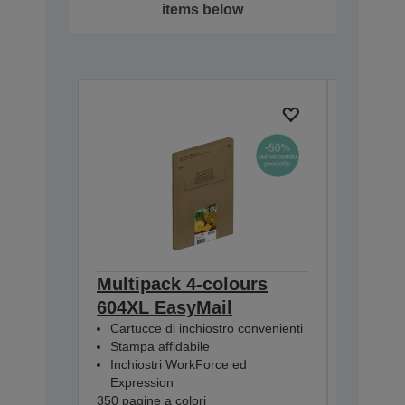
items below
Multipack 4-colours
Multip
604XL EasyMail
EasyMa
Cartucce di inchiostro convenienti
Cartucc
Stampa affidabile
Stampa 
Inchiostri WorkForce ed
Inchios
Expression
Express
350 pagine a colori
130 pagine