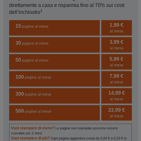
direttamente a casa e risparmia fino al 70% sui costi
1
dell’inchiostro
1,99 €
15
pagine al mese
al mese
3,99 €
30
pagine al mese
al mese
5,99 €
50
pagine al mese
al mese
7,99 €
100
pagine al mese
al mese
14,99 €
300
pagine al mese
al mese
22,99 €
500
pagine al mese
al mese
Vuoi stampare di meno?
Le pagine non stampate possono essere
cumulate per 2 mesi
Vuoi stampare di più?
Ogni pagina aggiuntiva costa da 0,04 € a 0,20 € in