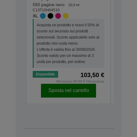
550 pagine nero
150 pagin
20,9 ml
C13T10H64510
C13T10G6
XL
STANDA
Acquista un prodotto e ricevi il 50% di
Acquista 
sconto sul secondo sui prodotti
sconto su
selezionati. Sconto applicabile solo al
seleziona
prodotto che costa meno.
prodotto 
L'offerta è valida fino al 30/08/2026.
L'offerta 
Sconto valido per un massimo di 3
Sconto va
unità per prodotto, per ordine.
unità per 
103,50 €
Disponibile
Disponibi
IVA inclusa (84,84 € IVA esclusa)
Sposta nel carrello
Sp