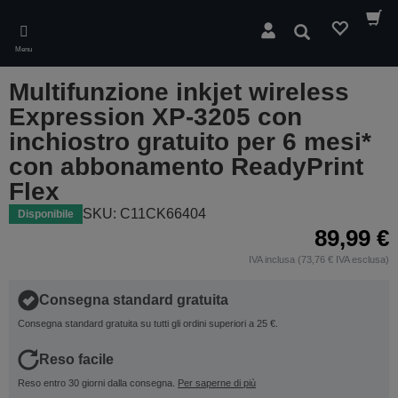
Skip
to
Cerca
main
Menu
content
Multifunzione inkjet wireless
Expression XP-3205 con
inchiostro gratuito per 6 mesi*
con abbonamento ReadyPrint
Flex
SKU: C11CK66404
Disponibile
89,99 €
IVA inclusa (73,76 € IVA esclusa)
Consegna standard gratuita
Consegna standard gratuita su tutti gli ordini superiori a 25 €.
Reso facile
Reso entro 30 giorni dalla consegna.
Per saperne di più