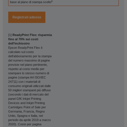
6
base al piano di stampa scelto
Registrati adesso
[1]
ReadyPrint Flex: risparmia
fino al 70% sui costi
dell’inchiostro
Epson ReadyPrint Flex è
calcolato sul costo
dell’abbonamento per la stampa
del numero massimo di pagine
previste nel piano pertinente,
rispetto al costo medio per
stampare lo stesso numero di
pagine (stampe A4 ISO/IEC
24711) con i materiali di
consumo originali utilizzati dalle
50 migliori stampanti più diffuse
(secondo i dati di mercato del
panel GfK Inkjet Printing
Devices and Inkjet Printing
Cartridges Point of Sale per
Germania, Francia, Regno
Unito, Spagna e Italia, nel
periodo da aprile 2019 a marzo
2020). Costo per pagina