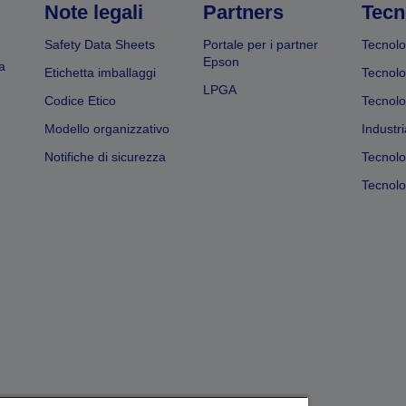
Note legali
Partners
Tecn
Safety Data Sheets
Portale per i partner
Tecnolo
Epson
a
Etichetta imballaggi
Tecnolo
LPGA
Codice Etico
Tecnolo
Modello organizzativo
Industri
Notifiche di sicurezza
Tecnolo
Tecnolog