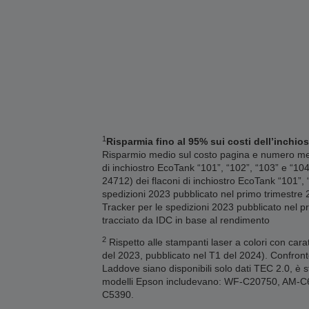
1
Risparmia fino al 95% sui costi dell’inchios
Risparmio medio sul costo pagina e numero medi
di inchiostro EcoTank “101”, “102”, “103” e “10
24712) dei flaconi di inchiostro EcoTank “101”,
spedizioni 2023 pubblicato nel primo trimestre 2
Tracker per le spedizioni 2023 pubblicato nel pr
tracciato da IDC in base al rendimento
2
Rispetto alle stampanti laser a colori con cara
del 2023, pubblicato nel T1 del 2024). Confront
Laddove siano disponibili solo dati TEC 2.0, è st
modelli Epson includevano: WF-C20750, AM
C5390.