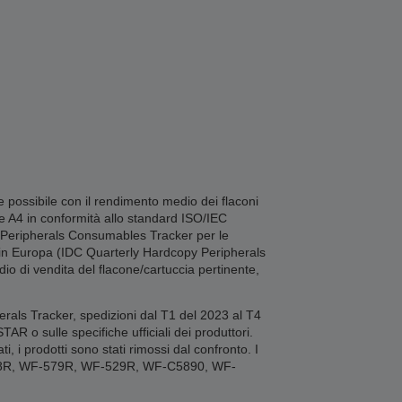
 possibile con il rendimento medio dei flaconi
pe A4 in conformità allo standard ISO/IEC
py Peripherals Consumables Tracker per le
uti in Europa (IDC Quarterly Hardcopy Peripherals
io di vendita del flacone/cartuccia pertinente,
erals Tracker, spedizioni dal T1 del 2023 al T4
 o sulle specifiche ufficiali dei produttori.
, i prodotti sono stati rimossi dal confronto. I
78R, WF-579R, WF-529R, WF-C5890, WF-