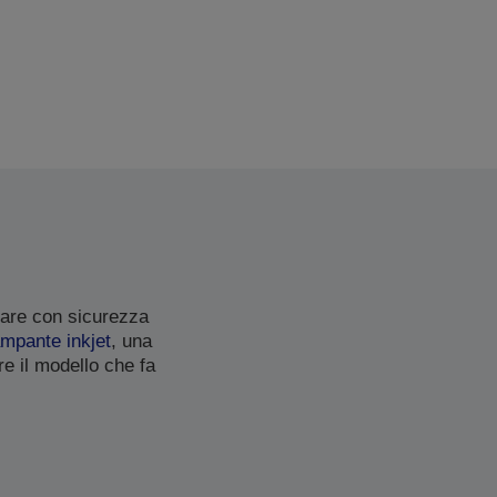
mare con sicurezza
ampante inkjet
, una
re il modello che fa