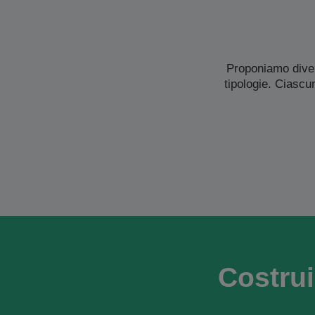
Proponiamo diver
tipologie. Ciascu
Costrui