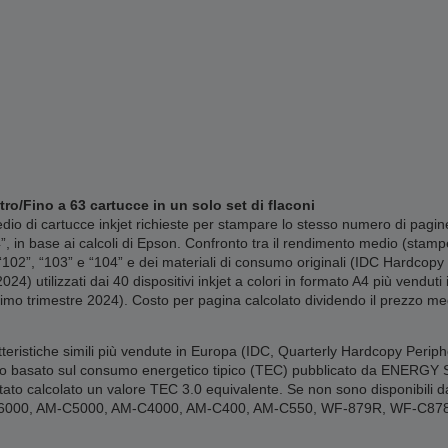
tro/Fino a 63 cartucce in un solo set di flaconi
o di cartucce inkjet richieste per stampare lo stesso numero di pagine
4”, in base ai calcoli di Epson. Confronto tra il rendimento medio (stam
 “102”, “103” e “104” e dei materiali di consumo originali (IDC Hardco
024) utilizzati dai 40 dispositivi inkjet a colori in formato A4 più vend
imo trimestre 2024). Costo per pagina calcolato dividendo il prezzo med
tteristiche simili più vendute in Europa (IDC, Quarterly Hardcopy Periph
o basato sul consumo energetico tipico (TEC) pubblicato da ENERGY STAR
ato calcolato un valore TEC 3.0 equivalente. Se non sono disponibili dati
-C6000, AM-C5000, AM-C4000, AM-C400, AM-C550, WF-879R, WF-C8