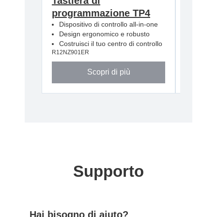
Tastiera di
Pulse 
programmazione TP4
(RC800
R12NZ900
Dispositivo di controllo all-in-one
Design ergonomico e robusto
Costruisci il tuo centro di controllo
R12NZ901ER
Scopri di più
Supporto
Hai bisogno di aiuto?