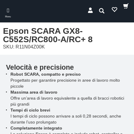
Skip
to
Cerca
main
Menu
content
Epson SCARA GX8-
C552S/RC800-A/RC+ 8
SKU: R11N04Z00K
Velocità e precisione
Robot SCARA, compatto e preciso
Progettato per garantire precisione in aree di lavoro molto
piccole
Massima area di lavoro
Offre un’area di lavoro equivalente a quella di bracci robotici
più grandi
Tempi di ciclo brevi
I tempi di ciclo possono arrivare a soli 0,28 secondi, anche
durante l’uso prolungato
Completamente integrato