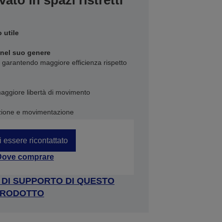
to in spazi ristretti
 utile
 nel suo genere
tti garantendo maggiore efficienza rispetto
aggiore libertà di movimento
lazione e movimentazione
i essere ricontattato
Dove comprare
A DI SUPPORTO DI QUESTO
RODOTTO