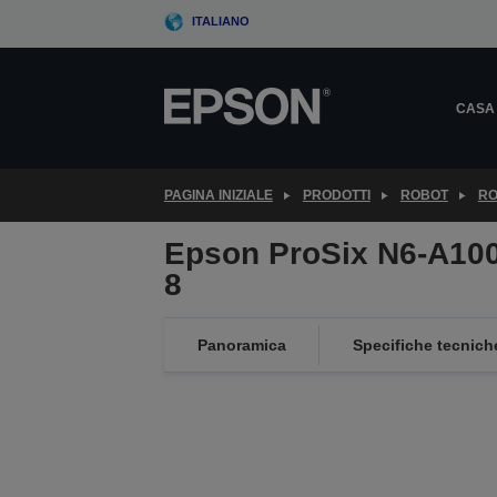
Skip
ITALIANO
to
main
content
CASA
PAGINA INIZIALE
PRODOTTI
ROBOT
RO
Epson ProSix N6-A10
8
Panoramica
Specifiche tecnich