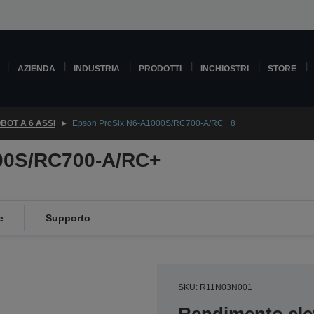
AZIENDA
INDUSTRIA
PRODOTTI
INCHIOSTRI
STORE
BOT A 6 ASSI
Epson ProSix N6-A1000S/RC700-A/RC+ 8
00S/RC700-A/RC+
e
Supporto
SKU: R11N03N001