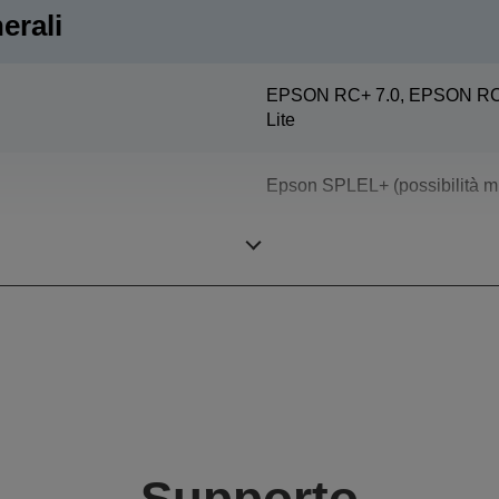
erali
EPSON RC+ 7.0, EPSON RC+
Lite
Epson SPLEL+ (possibilità mu
Robot a 6 assi
Supporto