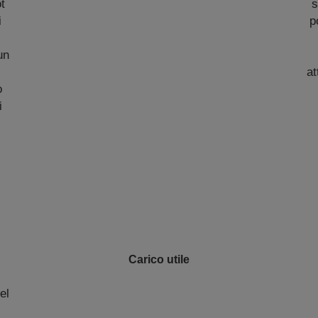
t
s
i
p
un
at
o
i
Carico utile
el