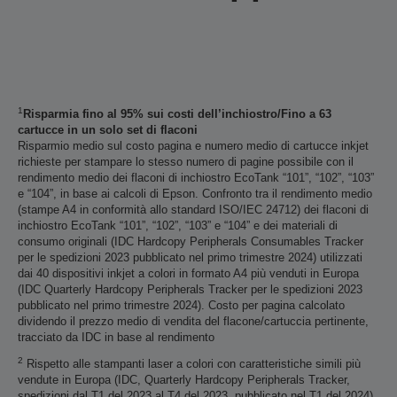
1
Risparmia fino al 95% sui costi dell’inchiostro/Fino a 63
cartucce in un solo set di flaconi
Risparmio medio sul costo pagina e numero medio di cartucce inkjet
richieste per stampare lo stesso numero di pagine possibile con il
rendimento medio dei flaconi di inchiostro EcoTank “101”, “102”, “103”
e “104”, in base ai calcoli di Epson. Confronto tra il rendimento medio
(stampe A4 in conformità allo standard ISO/IEC 24712) dei flaconi di
inchiostro EcoTank “101”, “102”, “103” e “104” e dei materiali di
consumo originali (IDC Hardcopy Peripherals Consumables Tracker
per le spedizioni 2023 pubblicato nel primo trimestre 2024) utilizzati
dai 40 dispositivi inkjet a colori in formato A4 più venduti in Europa
(IDC Quarterly Hardcopy Peripherals Tracker per le spedizioni 2023
pubblicato nel primo trimestre 2024). Costo per pagina calcolato
dividendo il prezzo medio di vendita del flacone/cartuccia pertinente,
tracciato da IDC in base al rendimento
2
Rispetto alle stampanti laser a colori con caratteristiche simili più
vendute in Europa (IDC, Quarterly Hardcopy Peripherals Tracker,
spedizioni dal T1 del 2023 al T4 del 2023, pubblicato nel T1 del 2024).