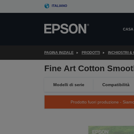
Skip
ITALIANO
to
main
content
CASA
PAGINA INIZIALE
PRODOTTI
INCHIOSTRI &
Fine Art Cotton Smoot
Modelli di serie
Compatibilità
Prodotto fuori produzione - Siamo s