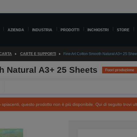
AZIENDA
INDUSTRIA
PRODOTTI
INCHIOSTRI
STORE
 CARTA
CARTE E SUPPORTI
Fine Art Cotton Smooth Natural A3+ 25 Shee
h Natural A3+ 25 Sheets
Fuori produzione
piacenti, questo prodotto non è più disponibile. Qui di seguito trovi ult
SKU: C13S450268