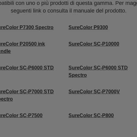
tibili con uno o più prodotti di questa gamma. Per maggi
seguenti link o consulta il manuale del prodotto.
reColor P7300 Spectro
SureColor P9300
reColor P20500 ink
SureColor SC-P10000
undle
ureColor SC-P6000 STD
SureColor SC-P6000 STD
Spectro
ureColor SC-P7000 STD
SureColor SC-P7000V
ectro
reColor SC-P7500
SureColor SC-P800