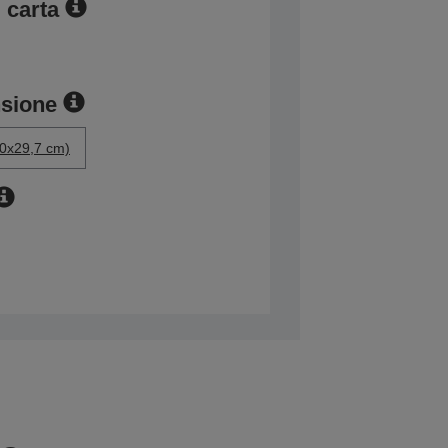
 carta
nsione
.0x29,7 cm)