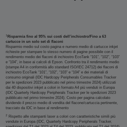
1
Risparmia fino al 95% sui costi dell’inchiostro/Fino a 63
cartucce in un solo set di flaconi
Risparmio medio sul costo pagina e numero medio di cartucce inkjet
richieste per stampare lo stesso numero di pagine possibile con il
rendimento medio dei flaconi di inchiostro EcoTank “101”, “102”, “103”
e “104”, in base ai calcoli di Epson. Confronto tra il rendimento medio
(stampe A4 in conformità allo standard ISO/IEC 24712) dei flaconi di
inchiostro EcoTank “101”, “102”, “103” e “104” e dei materiali di
consumo originali (IDC Hardcopy Peripherals Consumables Tracker
per le spedizioni 2023 pubblicato nel primo trimestre 2024) utilizzati
dai 40 dispositivi inkjet a colori in formato A4 più venduti in Europa
(IDC Quarterly Hardcopy Peripherals Tracker per le spedizioni 2023
pubblicato nel primo trimestre 2024). Costo per pagina calcolato
dividendo il prezzo medio di vendita del flacone/cartuccia pertinente,
tracciato da IDC in base al rendimento
2
Rispetto alle stampanti laser a colori con caratteristiche simili più
vendute in Europa (IDC, Quarterly Hardcopy Peripherals Tracker,
spedizioni dal T1 del 2023 al T4 del 2023, pubblicato nel T1 del 2024).