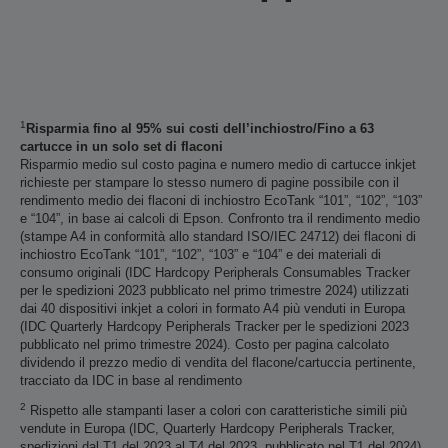
1
Risparmia fino al 95% sui costi dell’inchiostro/Fino a 63
cartucce in un solo set di flaconi
Risparmio medio sul costo pagina e numero medio di cartucce inkjet
richieste per stampare lo stesso numero di pagine possibile con il
rendimento medio dei flaconi di inchiostro EcoTank “101”, “102”, “103”
e “104”, in base ai calcoli di Epson. Confronto tra il rendimento medio
(stampe A4 in conformità allo standard ISO/IEC 24712) dei flaconi di
inchiostro EcoTank “101”, “102”, “103” e “104” e dei materiali di
consumo originali (IDC Hardcopy Peripherals Consumables Tracker
per le spedizioni 2023 pubblicato nel primo trimestre 2024) utilizzati
dai 40 dispositivi inkjet a colori in formato A4 più venduti in Europa
(IDC Quarterly Hardcopy Peripherals Tracker per le spedizioni 2023
pubblicato nel primo trimestre 2024). Costo per pagina calcolato
dividendo il prezzo medio di vendita del flacone/cartuccia pertinente,
tracciato da IDC in base al rendimento
2
Rispetto alle stampanti laser a colori con caratteristiche simili più
vendute in Europa (IDC, Quarterly Hardcopy Peripherals Tracker,
spedizioni dal T1 del 2023 al T4 del 2023, pubblicato nel T1 del 2024).