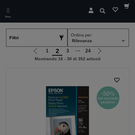
Skip
to
Cerca
main
Menu
content
Ordina per:
Filtri
2
1
3
⋯
24
Vai
Vai
Mostrando 16 - 30 di 352 articoli
alla
alla
pagina
pagina
precedente
successiva