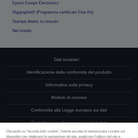
Epson Europe Electronics
Digigraphie® (Programma certificato Fine Art)
Stampa diretta su tessuto
Nel mondo
Dati societari
Identificazione della conformità del prodotto
Informativa sulla privacy
Modulo di recesso
Conformità alla Legge europea sui dati
Contattaci per informazioni sui tuoi dati
Cliccando su “Accetta tutti i cookie”, l'utente accetta di memorizzare i cookie sul
Informazioni sui cookie
dispositivo per migliorare la navigazione del sito, analizzare l'utilizzo del sito e