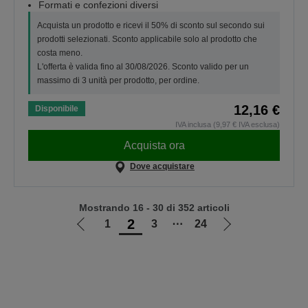
Formati e confezioni diversi
Acquista un prodotto e ricevi il 50% di sconto sul secondo sui
prodotti selezionati. Sconto applicabile solo al prodotto che
costa meno.
L'offerta è valida fino al 30/08/2026. Sconto valido per un
massimo di 3 unità per prodotto, per ordine.
12,16 €
Disponibile
IVA inclusa (9,97 € IVA esclusa)
Acquista ora
Dove acquistare
Mostrando 16 - 30 di 352 articoli
2
1
3
⋯
24
Vai
Vai
alla
alla
pagina
pagina
precedente
successiva