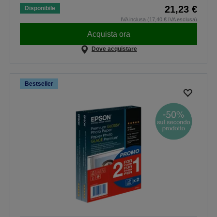
21,23 €
Disponibile
IVA inclusa (17,40 € IVA esclusa)
Acquista ora
Dove acquistare
Bestseller