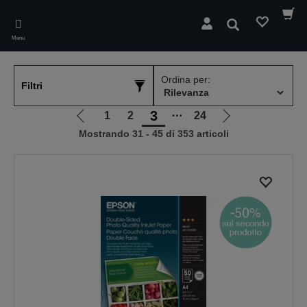
Skip
to
Cerca
main
Menu
content
Ordina per:
Filtri
3
1
2
⋯
24
Vai
Vai
Mostrando 31 - 45 di 353 articoli
alla
alla
pagina
pagina
precedente
successiva