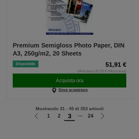
Premium Semigloss Photo Paper, DIN
A3, 250g/m2, 20 Sheets
51,91 €
Disponibile
IVA inclusa (42,55 € IVA esclusa)
Acquista ora
Dove acquistare
Mostrando 31 - 45 di 353 articoli
3
1
2
⋯
24
Vai
Vai
alla
alla
pagina
pagina