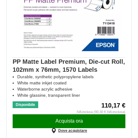
PP Matte Label Premium, Die-cut Roll,
102mm x 76mm, 1570 Labels
Durable, synthetic polypropylene labels
White matte inkjet coated
Waterborne acrylic adhesive
White glassine, transparent liner
110,17 €
Disponibile
IVA inclusa (90,30 € IVA esclusa)
Acquista ora
Dove acquistare