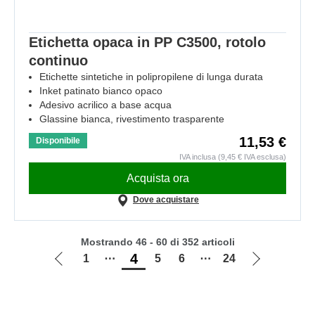
Etichetta opaca in PP C3500, rotolo
continuo
Etichette sintetiche in polipropilene di lunga durata
Inket patinato bianco opaco
Adesivo acrilico a base acqua
Glassine bianca, rivestimento trasparente
11,53 €
Disponibile
IVA inclusa (9,45 € IVA esclusa)
Acquista ora
Dove acquistare
Mostrando 46 - 60 di 352 articoli
4
1
⋯
5
6
⋯
24
Vai
Vai
alla
alla
pagina
pagina
precedente
successiva