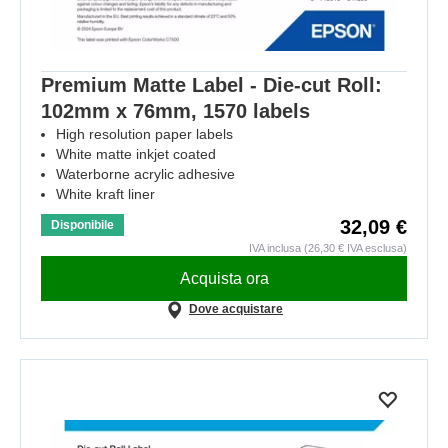
Premium Matte Label - Die-cut Roll:
102mm x 76mm, 1570 labels
High resolution paper labels
White matte inkjet coated
Waterborne acrylic adhesive
White kraft liner
32,09 €
Disponibile
IVA inclusa (26,30 € IVA esclusa)
Acquista ora
Dove acquistare