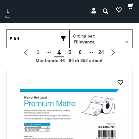
Skip
to
Cerca
main
Menu
content
Ordina per:
Filtri
4
1
⋯
5
6
⋯
24
Vai
Vai
Mostrando 46 - 60 di 352 articoli
alla
alla
pagina
pagina
precedente
successiva