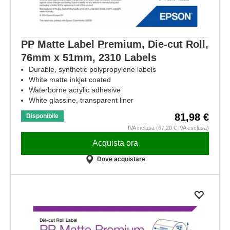
PP Matte Label Premium, Die-cut Roll,
76mm x 51mm, 2310 Labels
Durable, synthetic polypropylene labels
White matte inkjet coated
Waterborne acrylic adhesive
White glassine, transparent liner
81,98 €
Disponibile
IVA inclusa (67,20 € IVA esclusa)
Acquista ora
Dove acquistare