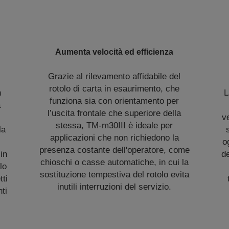
Aumenta velocità ed efficienza
Grazie al rilevamento affidabile del
rotolo di carta in esaurimento, che
n
L
funziona sia con orientamento per
a
l’uscita frontale che superiore della
v
stessa, TM-m30III è ideale per
la
applicazioni che non richiedono la
o
presenza costante dell'operatore, come
 in
de
chioschi o casse automatiche, in cui la
lo
sostituzione tempestiva del rotolo evita
tti
inutili interruzioni del servizio.
ti