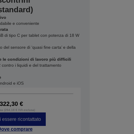
contrini
standard)
ivo
idabile e conveniente
rata
 di tipo C per tablet con potenza di 18 W
 del sensore di ‘quasi fine carta’ e della
 le condizioni di lavoro più difficili
contro i liquidi e del trattamento
e
ndroid e iOS
322,30 €
usa (264,18 € IVA esclusa)
i essere ricontattato
Dove comprare