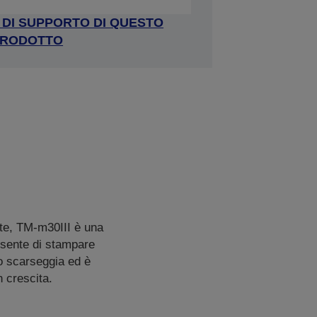
A DI SUPPORTO DI QUESTO
RODOTTO
ate, TM-m30III è una
onsente di stampare
io scarseggia ed è
 crescita.