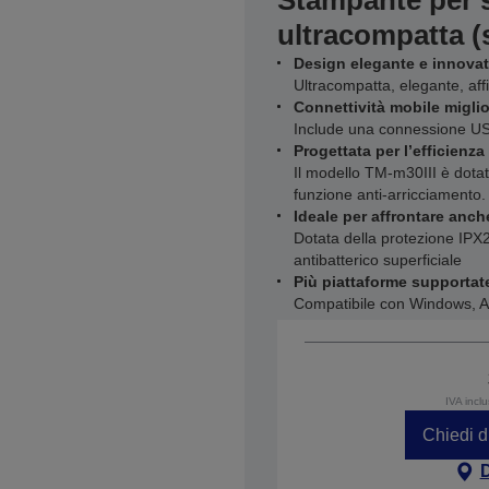
Stampante per s
ultracompatta (
Design elegante e innovat
Ultracompatta, elegante, aff
Connettività mobile miglio
Include una connessione USB
Progettata per l’efficienza
Il modello TM-m30III è dotato
funzione anti-arricciamento.
Ideale per affrontare anche
Dotata della protezione IPX2 
antibatterico superficiale
Più piattaforme supportat
Compatibile con Windows, A
IVA incl
Chiedi d