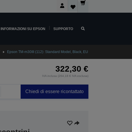
INFORMAZIONI SU EPSON
SUPPORTO
Epson TM-m30III (112): Standard Model, Black, EU
322,30 €
IVA inclusa (264,18 € IVA esclusa)
Chiedi di essere ricontattato