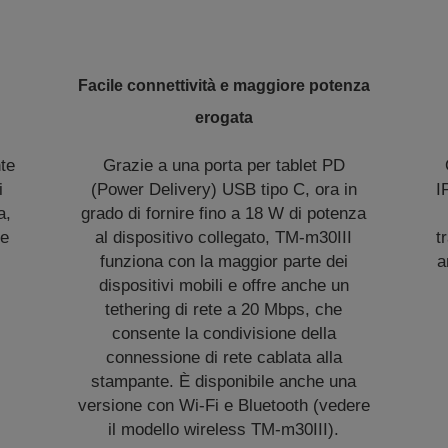
Facile connettività e maggiore potenza
erogata
te
Grazie a una porta per tablet PD
i
(Power Delivery) USB tipo C, ora in
I
a,
grado di fornire fino a 18 W di potenza
re
al dispositivo collegato, TM‑m30III
t
funziona con la maggior parte dei
a
dispositivi mobili e offre anche un
tethering di rete a 20 Mbps, che
consente la condivisione della
connessione di rete cablata alla
stampante. È disponibile anche una
versione con Wi-Fi e Bluetooth (vedere
il modello wireless TM-m30III).