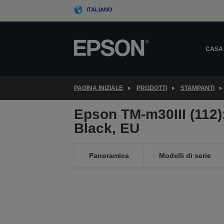
Skip
ITALIANO
to
main
content
CASA
PAGINA INIZIALE
PRODOTTI
STAMPANTI
Epson TM-m30III (112)
Black, EU
Panoramica
Modelli di serie