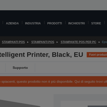
AZIENDA
INDUSTRIA
PRODOTTI
INCHIOSTRI
STORE
STAMPANTI POS
STAMPANTI POS
STAMPANTE POS PER PC
Eps
lligent Printer, Black, EU
Fuori produz
Supporto
piacenti, questo prodotto non è più disponibile. Qui di seguito trovi ult
SKU: C31C637761