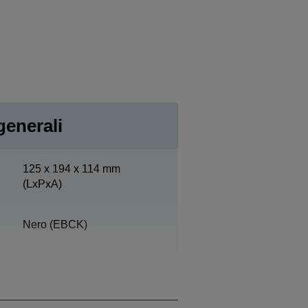
generali
125‎ x 194 x 114 mm
(LxPxA)
Nero (EBCK)
Funzionamento 10% - 90%,
Archiviazione 10% - 90%