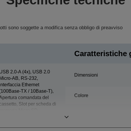
dotti sono soggette a modifica senza obbligo di preavviso
Caratteristiche 
USB 2.0-A (4x), USB 2.0
Dimensioni
Micro-AB, RS-232,
interfaccia Ethernet
(100Base-TX / 10Base-T),
Colore
Apertura comandata del
cassetto, Slot per scheda di
memoria Micro SD
Umidità