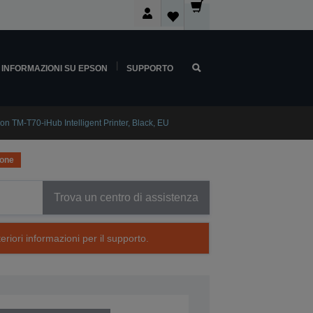
INFORMAZIONI SU EPSON
SUPPORTO
on TM-T70-iHub Intelligent Printer, Black, EU
ione
Trova un centro di assistenza
eriori informazioni per il supporto.