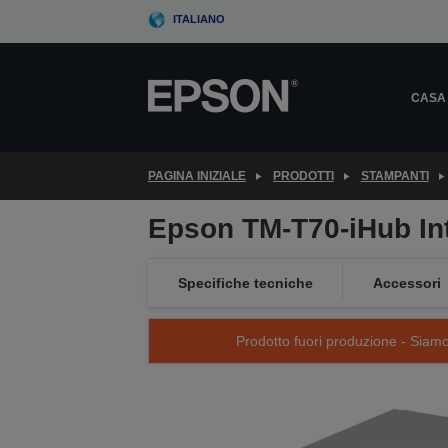
Skip
ITALIANO
to
main
content
CASA
PAGINA INIZIALE
PRODOTTI
STAMPANTI
Epson TM-T70-iHub Inte
Specifiche tecniche
Accessori
Prodotto fuori produzione - Siamo s