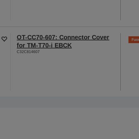
OT-CC70-607: Connector Cover
Fuor
for TM-T70-i EBCK
C32C814607