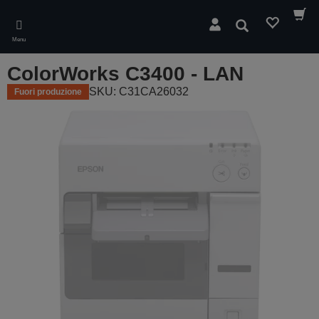
Skip
to
Cerca
main
Menu
content
ColorWorks C3400 - LAN
SKU: C31CA26032
Fuori produzione