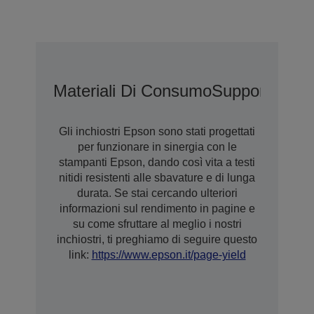
Materiali Di Consumo
Supporti
Gara
Gli inchiostri Epson sono stati progettati
per funzionare in sinergia con le
stampanti Epson, dando così vita a testi
nitidi resistenti alle sbavature e di lunga
durata. Se stai cercando ulteriori
informazioni sul rendimento in pagine e
su come sfruttare al meglio i nostri
inchiostri, ti preghiamo di seguire questo
link:
https://www.epson.it/page-yield