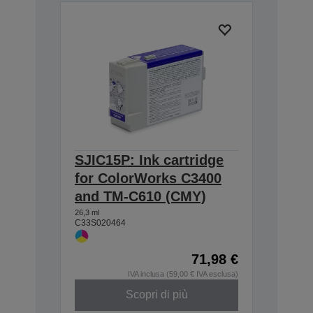
SJIC15P: Ink cartridge
for ColorWorks C3400
and TM-C610 (CMY)
26,3 ml
C33S020464
71,98 €
IVA inclusa (59,00 € IVA esclusa)
Scopri di più