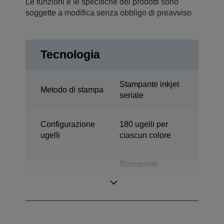
Le funzioni e le specifiche dei prodotti sono
soggette a modifica senza obbligo di preavviso
Tecnologia
Stampante inkjet
Metodo di stampa
seriale
Configurazione
180 ugelli per
ugelli
ciascun colore
Stampante
Categoria
desktop per
etichette a colori