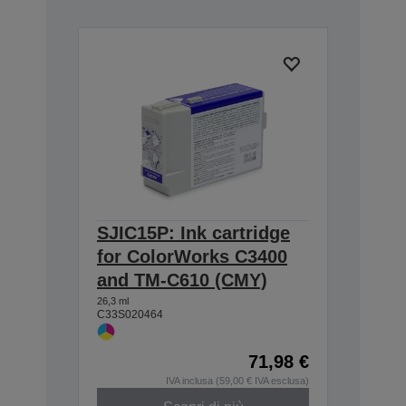
SJIC15P: Ink cartridge
for ColorWorks C3400
and TM-C610 (CMY)
26,3 ml
C33S020464
71,98 €
IVA inclusa (59,00 € IVA esclusa)