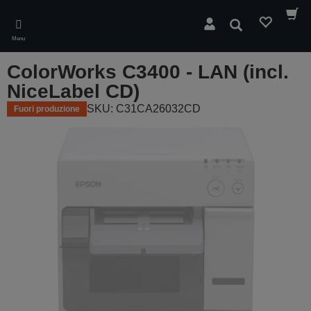
Skip
to
Cerca
main
Menu
content
ColorWorks C3400 - LAN (incl.
NiceLabel CD)
SKU: C31CA26032CD
Fuori produzione