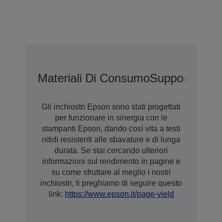
Materiali Di Consumo
Supporti
Gara
Gli inchiostri Epson sono stati progettati
per funzionare in sinergia con le
stampanti Epson, dando così vita a testi
nitidi resistenti alle sbavature e di lunga
durata. Se stai cercando ulteriori
informazioni sul rendimento in pagine e
su come sfruttare al meglio i nostri
inchiostri, ti preghiamo di seguire questo
link:
https://www.epson.it/page-yield