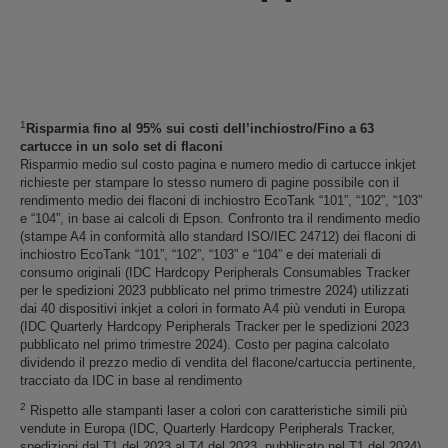
1
Risparmia fino al 95% sui costi dell’inchiostro/Fino a 63
cartucce in un solo set di flaconi
Risparmio medio sul costo pagina e numero medio di cartucce inkjet
richieste per stampare lo stesso numero di pagine possibile con il
rendimento medio dei flaconi di inchiostro EcoTank “101”, “102”, “103”
e “104”, in base ai calcoli di Epson. Confronto tra il rendimento medio
(stampe A4 in conformità allo standard ISO/IEC 24712) dei flaconi di
inchiostro EcoTank “101”, “102”, “103” e “104” e dei materiali di
consumo originali (IDC Hardcopy Peripherals Consumables Tracker
per le spedizioni 2023 pubblicato nel primo trimestre 2024) utilizzati
dai 40 dispositivi inkjet a colori in formato A4 più venduti in Europa
(IDC Quarterly Hardcopy Peripherals Tracker per le spedizioni 2023
pubblicato nel primo trimestre 2024). Costo per pagina calcolato
dividendo il prezzo medio di vendita del flacone/cartuccia pertinente,
tracciato da IDC in base al rendimento
2
Rispetto alle stampanti laser a colori con caratteristiche simili più
vendute in Europa (IDC, Quarterly Hardcopy Peripherals Tracker,
spedizioni dal T1 del 2023 al T4 del 2023, pubblicato nel T1 del 2024).