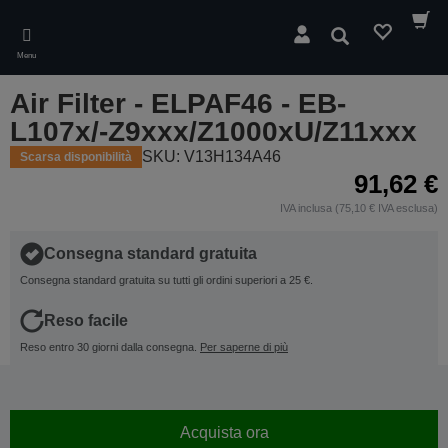
Skip
to
Cerca
main
Menu
content
Air Filter - ELPAF46 - EB-
L107x/-Z9xxx/Z1000xU/Z11xxx
SKU: V13H134A46
Scarsa disponibilità
91,62 €
IVA inclusa (75,10 € IVA esclusa)
Consegna standard gratuita
Consegna standard gratuita su tutti gli ordini superiori a 25 €.
Reso facile
Reso entro 30 giorni dalla consegna.
Per saperne di più
Acquista ora