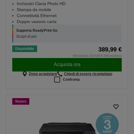
Inchiostri Claria Photo HD
Stampa da mobile
Connettività Ethernet
Doppio vassoio carta
Supporta ReadyPrint Go
Scopri di più
389,99 €
Disponibile
IVA inclusa (319,66 € IVA esclusa)
Acquista ora
Dove acquistare
Chiedi di essere ricontattato
Confronta
Nuovo