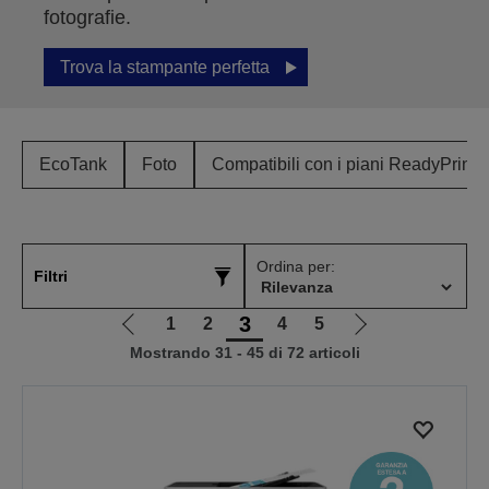
fotografie.
Trova la stampante perfetta
EcoTank
Foto
Compatibili con i piani ReadyPrint
Ordina per:
Filtri
3
1
2
4
5
Vai
Vai
Mostrando 31 - 45 di 72 articoli
alla
alla
pagina
pagina
precedente
successiva