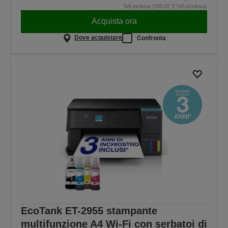
IVA inclusa (295,07 € IVA esclusa)
Acquista ora
Dove acquistare
Confronta
EcoTank ET-2955 stampante
multifunzione A4 Wi-Fi con serbatoi di