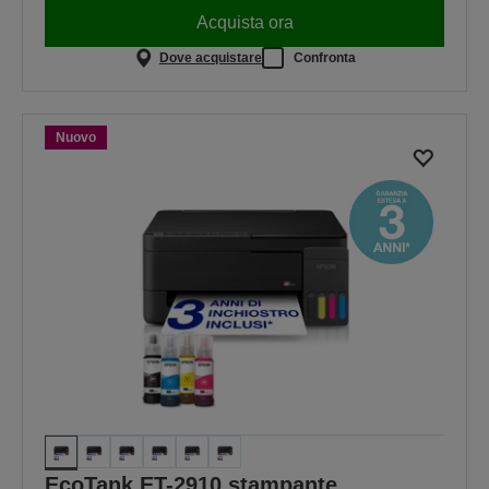
Acquista ora
Dove acquistare
Confronta
Nuovo
EcoTank ET-2910 stampante