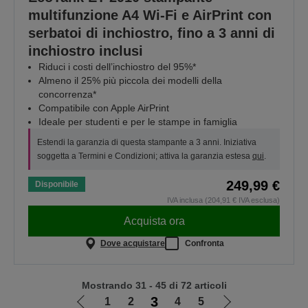
multifunzione A4 Wi-Fi e AirPrint con
serbatoi di inchiostro, fino a 3 anni di
inchiostro inclusi
Riduci i costi dell’inchiostro del 95%*
Almeno il 25% più piccola dei modelli della
concorrenza*
Compatibile con Apple AirPrint
Ideale per studenti e per le stampe in famiglia
Estendi la garanzia di questa stampante a 3 anni. Iniziativa
soggetta a Termini e Condizioni; attiva la garanzia estesa
qui
.
249,99 €
Disponibile
IVA inclusa (204,91 € IVA esclusa)
Acquista ora
Dove acquistare
Confronta
Mostrando 31 - 45 di 72 articoli
3
1
2
4
5
Vai
Vai