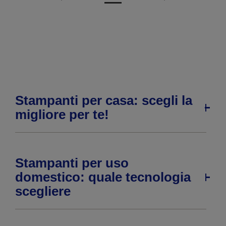
alla
alla
pagina
pagina
precedente
successiva
Stampanti per casa: scegli la
migliore per te!
Stampanti per uso
domestico: quale tecnologia
scegliere