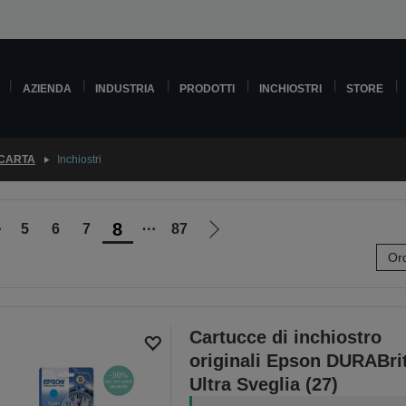
AZIENDA
INDUSTRIA
PRODOTTI
INCHIOSTRI
STORE
 CARTA
Inchiostri
8
⋯
5
6
7
⋯
87
Vai
Ord
alla
pagina
e
successiva
Cartucce di inchiostro
originali Epson DURABri
Ultra Sveglia (27)