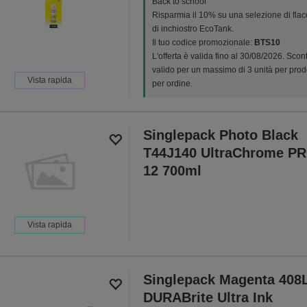
Back to school
Risparmia il 10% su una selezione di flac
di inchiostro EcoTank.
Il tuo codice promozionale:
BTS10
L'offerta è valida fino al 30/08/2026. Scon
valido per un massimo di 3 unità per prod
Vista rapida
per ordine.
Singlepack Photo Black
T44J140 UltraChrome P
12 700ml
Vista rapida
Singlepack Magenta 408
DURABrite Ultra Ink