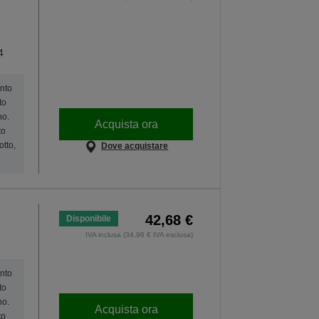
4
onto
to
no.
Acquista ora
to
otto,
Dove acquistare
42,68 €
Disponibile
IVA inclusa (34,98 € IVA esclusa)
onto
to
no.
Acquista ora
to