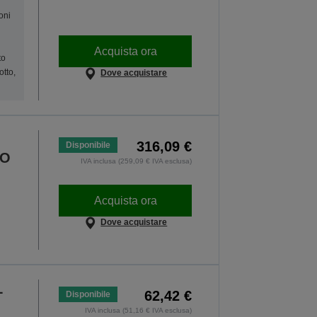
oni
Acquista ora
to
otto,
Dove acquistare
316,09 €
Disponibile
RO
IVA inclusa (259,09 € IVA esclusa)
Acquista ora
Dove acquistare
L
62,42 €
Disponibile
IVA inclusa (51,16 € IVA esclusa)