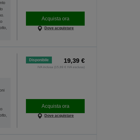
onto
to
no.
Acquista ora
to
otto,
Dove acquistare
19,39 €
Disponibile
IVA inclusa (15,89 € IVA esclusa)
oni
Acquista ora
to
otto,
Dove acquistare