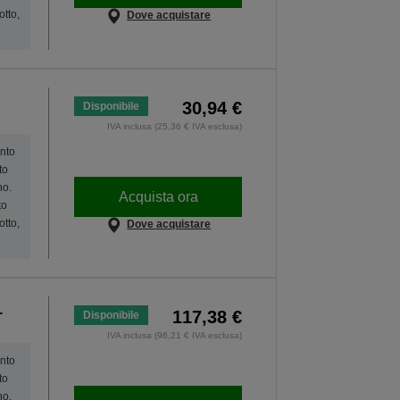
otto,
Dove acquistare
30,94 €
Disponibile
IVA inclusa (25,36 € IVA esclusa)
onto
to
no.
Acquista ora
to
otto,
Dove acquistare
L
117,38 €
Disponibile
IVA inclusa (96,21 € IVA esclusa)
onto
to
no.