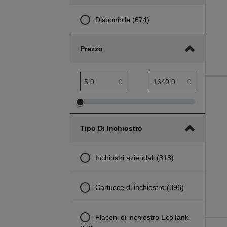
Disponibile (674)
Prezzo
Intervallo minimo Prezzo
Intervallo massimo Prezzo
€
€
Modifica
Modifica
intervallo
intervallo
Tipo Di Inchiostro
minimo
massimo
Prezzo
Prezzo
Inchiostri aziendali (818)
Cartucce di inchiostro (396)
Flaconi di inchiostro EcoTank