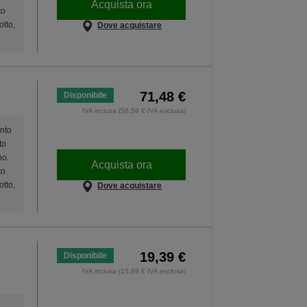
Acquista ora
to
otto,
Dove acquistare
71,48 €
Disponibile
IVA inclusa (58,59 € IVA esclusa)
onto
to
no.
Acquista ora
to
otto,
Dove acquistare
19,39 €
Disponibile
IVA inclusa (15,89 € IVA esclusa)