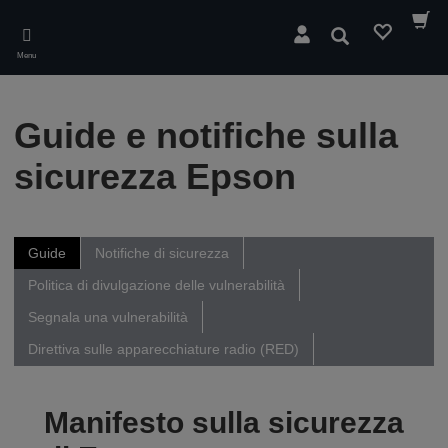
Skip
to
Cerca
main
Menu
content
Guide e notifiche sulla
sicurezza Epson
Guide
Notifiche di sicurezza
Politica di divulgazione delle vulnerabilità
Segnala una vulnerabilità
Direttiva sulle apparecchiature radio (RED)
Manifesto sulla sicurezza