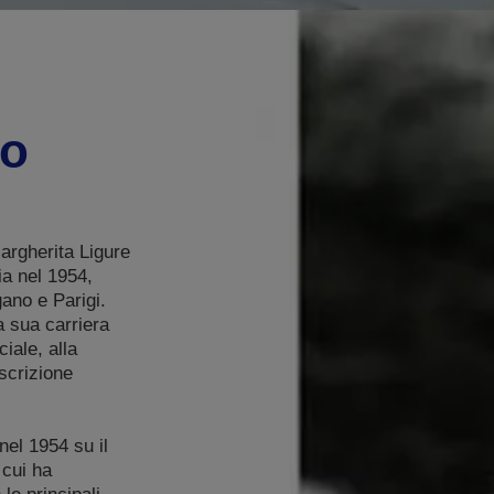
go
rgherita Ligure
ia nel 1954,
ano e Parigi.
a sua carriera
iale, alla
scrizione
nel 1954 su il
 cui ha