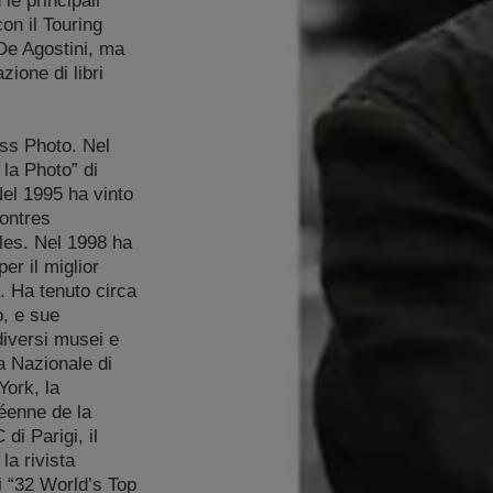
le principali
on il Touring
 De Agostini, ma
zione di libri
ss Photo. Nel
 la Photo” di
Nel 1995 ha vinto
ontres
rles. Nel 1998 ha
er il miglior
. Ha tenuto circa
o, e sue
diversi musei e
ia Nazionale di
ork, la
éenne de la
di Parigi, il
la rivista
i “32 World’s Top