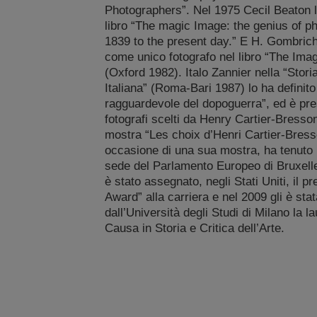
Photographers”. Nel 1975 Cecil Beaton lo
libro “The magic Image: the genius of p
1839 to the present day.” E H. Gombrich 
come unico fotografo nel libro “The Ima
(Oxford 1982). Italo Zannier nella “Stori
Italiana” (Roma-Bari 1987) lo ha definito 
ragguardevole del dopoguerra”, ed è pres
fotografi scelti da Henry Cartier-Bresso
mostra “Les choix d’Henri Cartier-Bress
occasione di una sua mostra, ha tenuto 
sede del Parlamento Europeo di Bruxelle
è stato assegnato, negli Stati Uniti, il p
Award” alla carriera e nel 2009 gli è stat
dall’Università degli Studi di Milano la l
Causa in Storia e Critica dell’Arte.