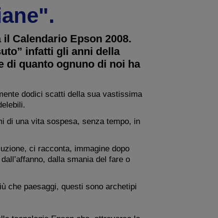
iane".
a il Calendario Epson 2008.
o” infatti gli anni della
 e di quanto ognuno di noi ha
mente dodici scatti della sua vastissima
elebili.
imi di una vita sospesa, senza tempo, in
luzione, ci racconta, immagine dopo
 dall’affanno, dalla smania del fare o
 più che paesaggi, questi sono archetipi