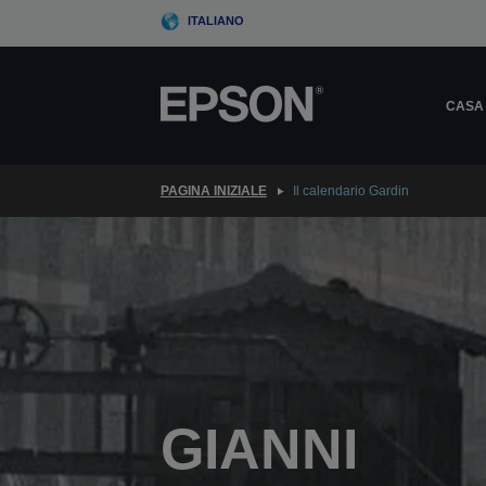
Skip
ITALIANO
to
main
content
CASA
PAGINA INIZIALE
Il calendario Gardin
GIANNI