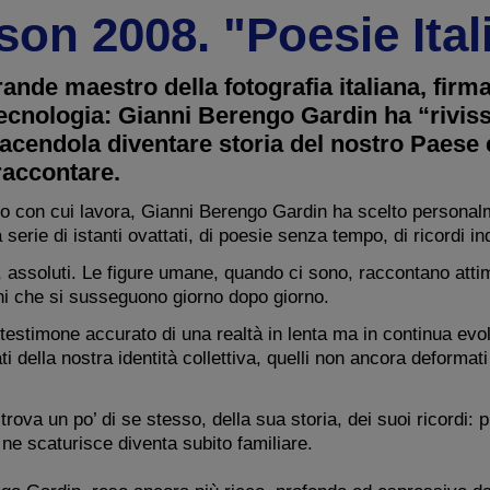
on 2008. "Poesie Ital
nde maestro della fotografia italiana, firm
ecnologia: Gianni Berengo Gardin ha “rivissut
facendola diventare storia del nostro Paese
raccontare.
ro con cui lavora, Gianni Berengo Gardin ha scelto personal
 serie di istanti ovattati, di poesie senza tempo, di ricordi ind
li, assoluti. Le figure umane, quando ci sono, raccontano att
iani che si susseguono giorno dopo giorno.
estimone accurato di una realtà in lenta ma in continua evo
i della nostra identità collettiva, quelli non ancora deformati
trova un po’ di se stesso, della sua storia, dei suoi ricordi:
 ne scaturisce diventa subito familiare.