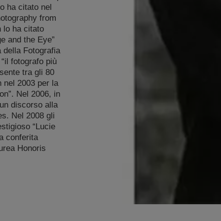
 ha citato nel
hotography from
lo ha citato
ge and the Eye”
a della Fotografia
“il fotografo più
ente tra gli 80
n nel 2003 per la
on”. Nel 2006, in
un discorso alla
s. Nel 2008 gli
restigioso “Lucie
a conferita
aurea Honoris