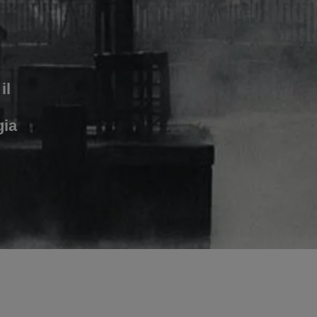
il
gia