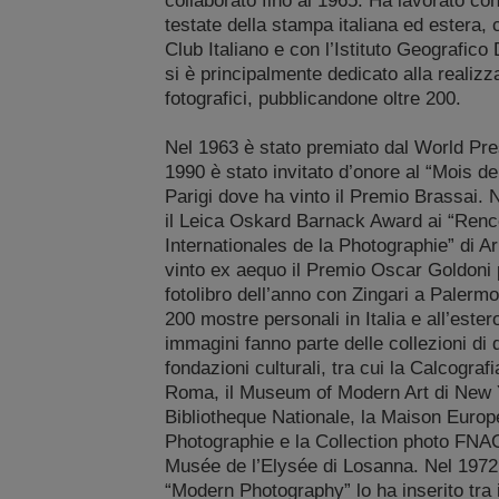
collaborato fino al 1965. Ha lavorato con 
testate della stampa italiana ed estera, c
Club Italiano e con l’Istituto Geografico
si è principalmente dedicato alla realizza
fotografici, pubblicandone oltre 200.
Nel 1963 è stato premiato dal World Pre
1990 è stato invitato d’onore al “Mois de
Parigi dove ha vinto il Premio Brassai. 
il Leica Oskard Barnack Award ai “Renc
Internationales de la Photographie” di A
vinto ex aequo il Premio Oscar Goldoni p
fotolibro dell’anno con Zingari a Palermo
200 mostre personali in Italia e all’ester
immagini fanno parte delle collezioni di 
fondazioni culturali, tra cui la Calcograf
Roma, il Museum of Modern Art di New Y
Bibliotheque Nationale, la Maison Europ
Photographie e la Collection photo FNAC 
Musée de l’Elysée di Losanna. Nel 1972 
“Modern Photography” lo ha inserito tra 