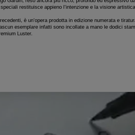
ngo Gardin, reso ancora più ricco, profondo ed espressivo da
speciali restituisce appieno l’intenzione e la visione artistica
recedenti, è un’opera prodotta in edizione numerata e tiratur
iascun esemplare infatti sono incollate a mano le dodici stam
Premium Luster.