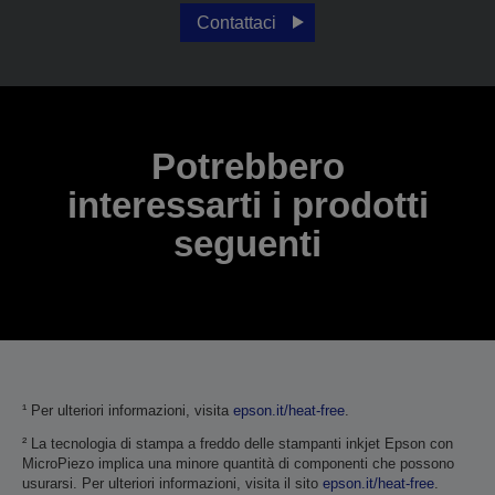
Contattaci
Potrebbero
interessarti i prodotti
seguenti
¹ Per ulteriori informazioni, visita
epson.it/heat-free
.
² La tecnologia di stampa a freddo delle stampanti inkjet Epson con
MicroPiezo implica una minore quantità di componenti che possono
usurarsi. Per ulteriori informazioni, visita il sito
epson.it/heat-free
.