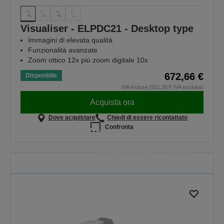
Visualiser - ELPDC21 - Desktop type
Immagini di elevata qualità
Funzionalità avanzate
Zoom ottico 12x più zoom digitale 10x
672,66 €
Disponibile
IVA inclusa (551,36 € IVA esclusa)
Acquista ora
Dove acquistare
Chiedi di essere ricontattato
Confronta
Videoproiettori che
funzionano dove
serve di più
Perché ogni lezione è importante
SCOPRI DI PIÙ