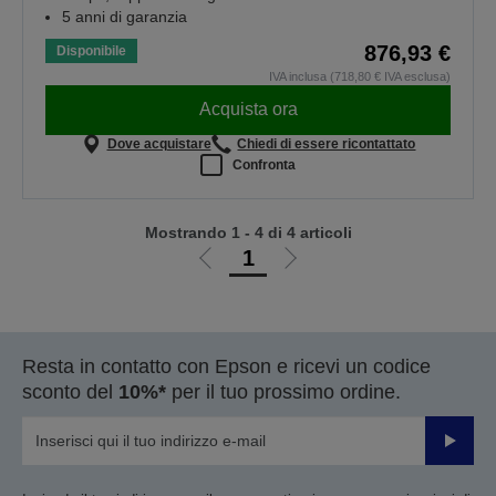
5 anni di garanzia
876,93 €
Disponibile
IVA inclusa (718,80 € IVA esclusa)
Acquista ora
Dove acquistare
Chiedi di essere ricontattato
Confronta
Mostrando 1 - 4 di 4 articoli
1
Vai
Vai
alla
alla
pagina
pagina
precedente
successiva
Resta in contatto con Epson e ricevi un codice
sconto del
10%*
per il tuo prossimo ordine.
Invia