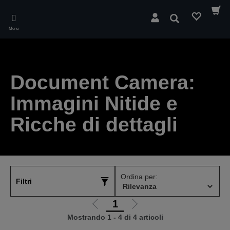
Skip
to
Cerca
main
Menu
content
Document Camera:
Immagini Nitide e
Ricche di dettagli
Ordina per:
Filtri
1
Vai
Vai
Mostrando 1 - 4 di 4 articoli
alla
alla