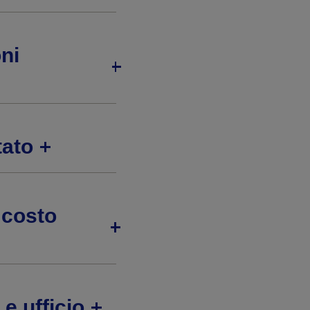
oni
tato
 costo
e ufficio