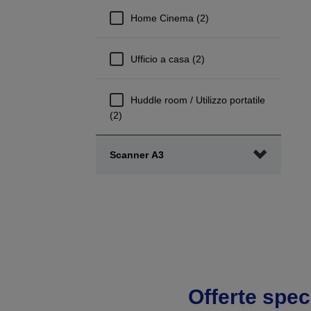
p
Home Cinema (2)
p
Ufficio a casa (2)
Huddle room / Utilizzo portatile
(2)
Scanner A3
Offerte spec