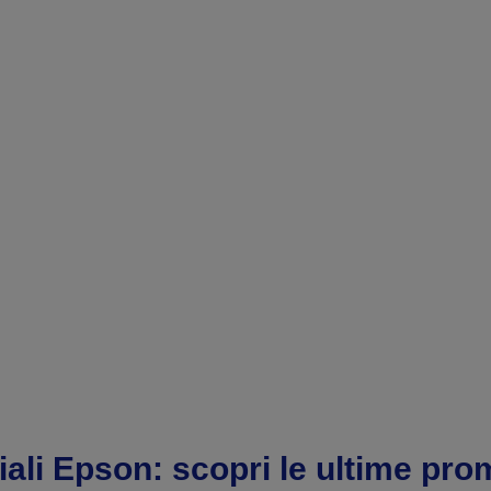
agina
pagina
recedente
successiva
iali Epson: scopri le ultime pro