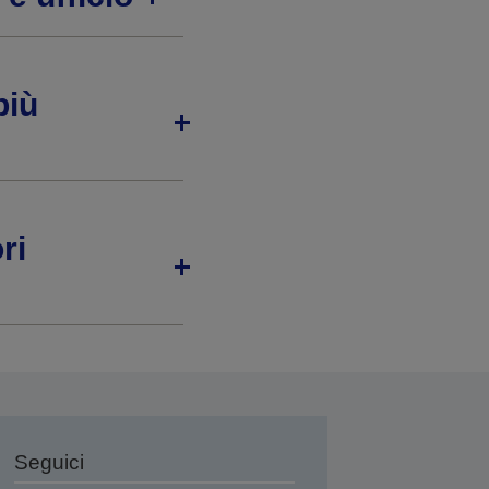
più
ri
Seguici