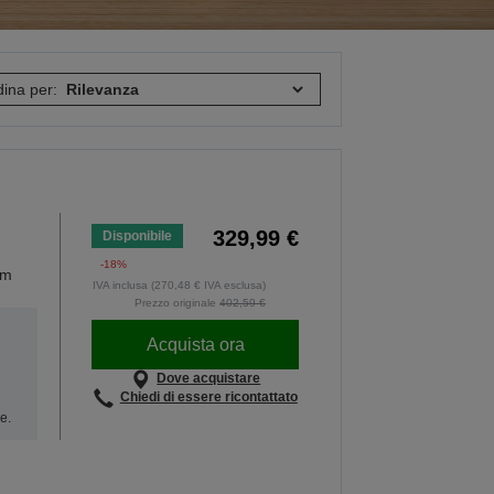
ina per:
329,99 €
Disponibile
-18%
pm
IVA inclusa (270,48 € IVA esclusa)
Prezzo originale
402,59 €
Acquista ora
Dove acquistare
Chiedi di essere ricontattato
e.