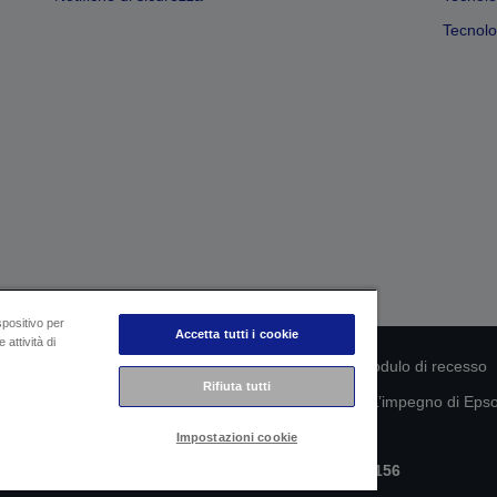
Tecnolog
spositivo per
Accetta tutti i cookie
 attività di
rmità del prodotto
Informativa sulla privacy
Modulo di recesso
Rifiuta tutti
mazioni sui tuoi dati
Informazioni sui cookie
L’impegno di Epson
Impostazioni cookie
Copyright © 2026 Seiko Epson
Epson Italia S.p.A. | P.IVA IT07511580156