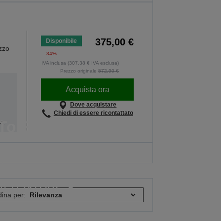
375,00 €
Disponibile
izzo
-34%
IVA inclusa (307,38 € IVA esclusa)
Prezzo originale
572,90 €
Acquista ora
Dove acquistare
Chiedi di essere ricontattato
To School
e.
e di flaconi di inchiostro EcoTank, di
ltipack e carte è valida fino alle 23:59 del
0/08/2026.
TE LE OFFERTE
ina per: