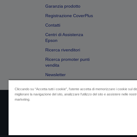
Garanzia prodotto
Registrazione CoverPlus
Contatti
Centri di Assistenza
Epson
Ricerca rivenditori
Ricerca promoter punti
vendita
Newsletter
Cliccando su “Accetta tutti i cookie”, l'utente accetta di memorizzare i cookie sul di
migliorare la navigazione del sito, analizzare l'utilizzo del sito e assistere nelle nostre
marketing.
Dati societari
Identificazione della confo
Contattaci per infor