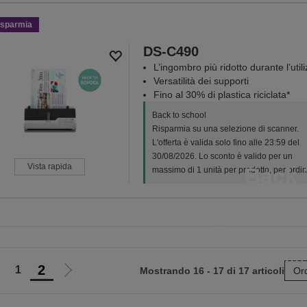
isparmia
DS-C490
L’ingombro più ridotto durante l’util
Versatilità dei supporti
Fino al 30% di plastica riciclata*
Back to school
Risparmia su una selezione di scanner.
L'offerta è valida solo fino alle 23:59 del
30/08/2026. Lo sconto è valido per un
Vista rapida
Back 
massimo di 1 unità per prodotto, per ordin
Risparmia il su una selezion
inchiostri singoli, inchiostri mu
3
SCOPRI TUT
2
1
Mostrando 16 - 17 di 17 articoli
Ord
ai
Vai
lla
alla