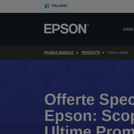
Skip
ITALIANO
to
main
content
CASA
PAGINA INIZIALE
PRODOTTI
Ultime offerte
Offerte Spec
Epson: Scop
Ultime Prom