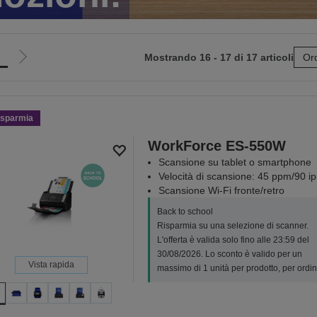
Mostrando 16 - 17 di 17 articoli
Ord
Vai
alla
pagina
e
successiva
isparmia
WorkForce ES-550W
Scansione su tablet o smartphone
Velocità di scansione: 45 ppm/90 i
Scansione Wi-Fi fronte/retro
Back to school
Risparmia su una selezione di scanner.
L'offerta è valida solo fino alle 23:59 del
30/08/2026. Lo sconto è valido per un
Vista rapida
massimo di 1 unità per prodotto, per ordin