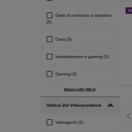
R
Getto di inchiostro a serbatoio
(5)
Casa (3)
Intrattenimento e gaming (3)
Gaming (3)
Mostra tutti i filtri 8
Utilizzo Del Videoproiettore
V
Videogiochi (2)
a