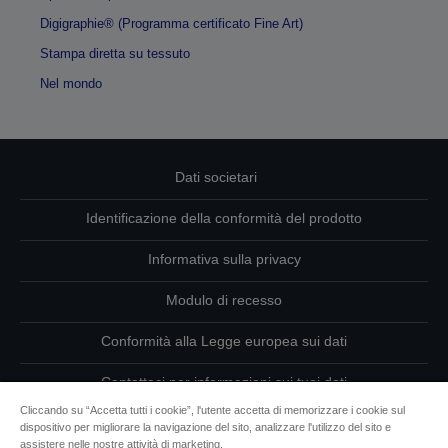
Digigraphie® (Programma certificato Fine Art)
Stampa diretta su tessuto
Nel mondo
Dati societari
Identificazione della conformità del prodotto
Informativa sulla privacy
Modulo di recesso
Conformità alla Legge europea sui dati
Contattaci per informazioni sui tuoi dati
Cliccando su “Accetta tutti i cookie”, l'utente accetta di memorizzare i cookie sul
Informazioni sui cookie
dispositivo per migliorare la navigazione del sito, analizzare l'utilizzo del sito e
assistere nelle nostre attività di marketing.