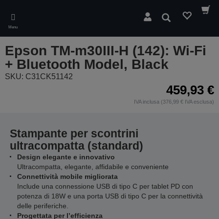
Skip
to
Cerca
main
Menu
content
Epson TM-m30III-H (142): Wi-Fi
+ Bluetooth Model, Black
SKU: C31CK51142
459,93 €
IVA inclusa (376,99 € IVA esclusa)
Stampante per scontrini
ultracompatta (standard)
Design elegante e innovativo
Ultracompatta, elegante, affidabile e conveniente
Connettività mobile migliorata
Include una connessione USB di tipo C per tablet PD con
potenza di 18W e una porta USB di tipo C per la connettività
delle periferiche.
Progettata per l’efficienza