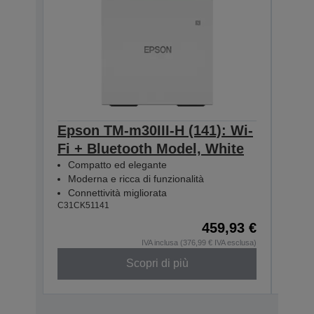
Epson TM-m30III-H (141): Wi-
Epso
Fi + Bluetooth Model, White
Fi +
Compatto ed elegante
Com
Moderna e ricca di funzionalità
Mod
Connettività migliorata
Conn
C31CK51141
C31CK
459,93 €
IVA inclusa (376,99 € IVA esclusa)
Scopri di più