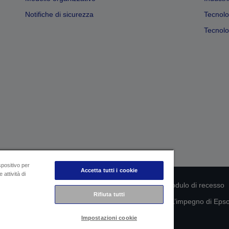
Notifiche di sicurezza
Tecnolo
Tecnolog
spositivo per
Accetta tutti i cookie
 attività di
rmità del prodotto
Informativa sulla privacy
Modulo di recesso
Rifiuta tutti
mazioni sui tuoi dati
Informazioni sui cookie
L’impegno di Epson
Impostazioni cookie
Copyright © 2026 Seiko Epson