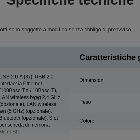
dotti sono soggette a modifica senza obbligo di preavviso
Caratteristiche 
USB 2.0-A (3x), USB 2.0,
Dimensioni
interfaccia Ethernet
(100Base-TX / 10Base-T),
LAN wireless b/g/g 2,4 GHz
Peso
(opzionale), LAN wireless
a/n (5 GHz) (opzionale),
Bluetooth (opzionale), Slot
Colore
per scheda di memoria
Micro SD