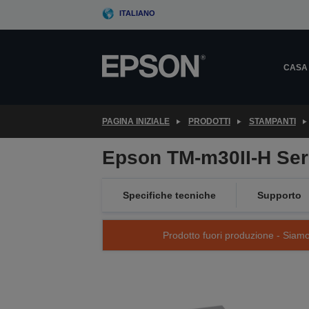
Skip
ITALIANO
to
main
content
CASA
PAGINA INIZIALE
PRODOTTI
STAMPANTI
Epson TM-m30II-H Ser
Specifiche tecniche
Supporto
Prodotto fuori produzione - Siamo s