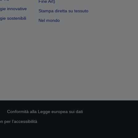
Fine Art)
gie innovative
Stampa diretta su tessuto
ie sostenibili
Nel mondo
Conformità alla Legge europea sui dati
 per l’accessibilità