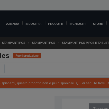
AZIENDA
INDUSTRIA
PRODOTTI
INCHIOSTRI
STORE
STAMPANTI POS
STAMPANTI POS
STAMPANTI POS MPOS E TABLET
ies
Fuori produzione
piacenti, questo prodotto non è più disponibile. Qui di seguito trovi ult
Trova un 