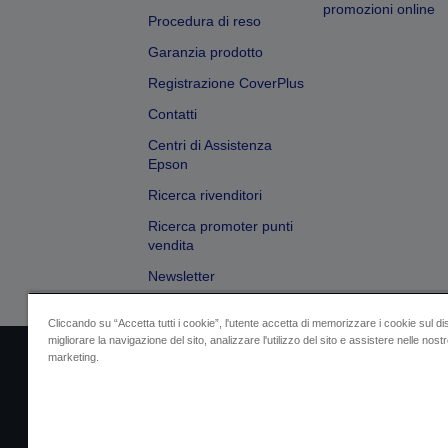
promozioni online
Procedura di reso
Garanzia prodotto
Registrazione CoverPlus
Contatti
Centri di Assistenza
Epson
Ricerca rivenditori
Ricerca promoter punti
vendita
Newsletter
Cliccando su “Accetta tutti i cookie”, l'utente accetta di memorizzare i cookie sul di
migliorare la navigazione del sito, analizzare l'utilizzo del sito e assistere nelle nostre
marketing.
Dati societari
Identificazione della confo
Contattaci per infor