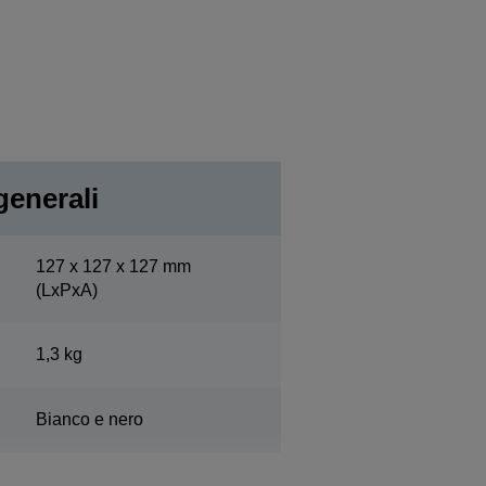
generali
127‎ x 127 x 127 mm
(LxPxA)
1,3 kg
Bianco e nero